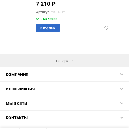
7 210
₽
Артикул: 2351612
В наличии
Добавить
Добави
В корзину
в
к
избранное
сравне
наверх
КОМПАНИЯ
ИНФОРМАЦИЯ
МЫ В СЕТИ
КОНТАКТЫ