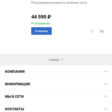
Регулировка момента затяжки: есть
44 590
₽
В наличии
Добавить
Добави
В корзину
в
к
избранное
сравне
наверх
КОМПАНИЯ
ИНФОРМАЦИЯ
МЫ В СЕТИ
КОНТАКТЫ