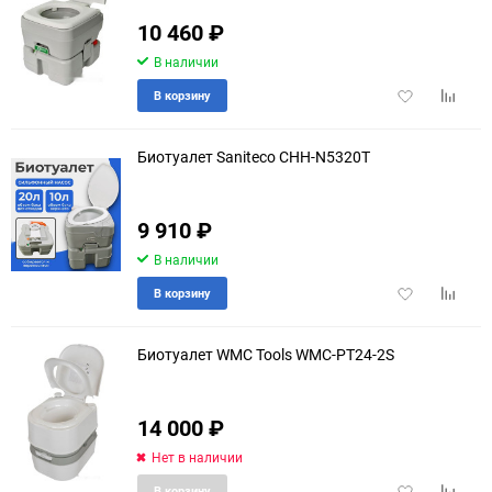
10 460
₽
В наличии
Добавить
Добави
В корзину
в
к
избранное
сравне
Биотуалет Saniteco CHH-N5320T
9 910
₽
еще 18 фото
В наличии
Добавить
Добави
В корзину
в
к
избранное
сравне
Биотуалет WMC Tools WMC-PT24-2S
14 000
₽
Нет в наличии
Добавить
Добави
В корзину