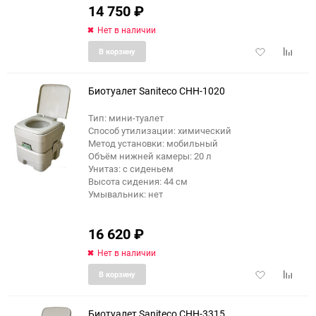
14 750
₽
Нет в наличии
Добавить
Добави
В корзину
в
к
избранное
сравне
Биотуалет Saniteco CHH-1020
Тип: мини-туалет
Способ утилизации: химический
Метод установки: мобильный
Объём нижней камеры: 20 л
Унитаз: с сиденьем
Высота сидения: 44 см
Умывальник: нет
16 620
₽
Нет в наличии
Добавить
Добави
В корзину
в
к
избранное
сравне
Биотуалет Saniteco CHH-3315