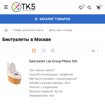
0
0
КАТАЛОГ ТОВАРОВ
Товары для дома и дачи
Дача, сад и огород
Биотуалеты в Москве
Плитка
Подробно
Компактно
30
Биотуалет Lex Group Piteco 506
30
Тип: мини-туалет
60
Способ утилизации: торфяной
Метод установки: стационарный
90
Объём нижней камеры: 44 л
Унитаз: с сиденьем
Высота сидения: 42 см
150
Умывальник: нет