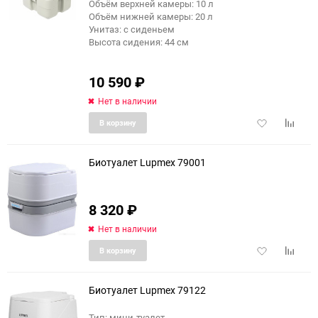
Объём верхней камеры: 10 л
Объём нижней камеры: 20 л
Унитаз: с сиденьем
Высота сидения: 44 см
10 590
₽
Нет в наличии
Добавить
Добави
В корзину
в
к
избранное
сравне
Биотуалет Lupmex 79001
8 320
₽
еще 3 фото
Нет в наличии
Добавить
Добави
В корзину
в
к
избранное
сравне
Биотуалет Lupmex 79122
Тип: мини-туалет