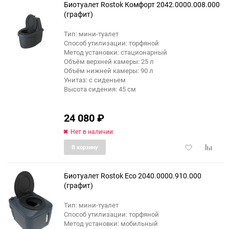
Биотуалет Rostok Комфорт 2042.0000.008.000
(графит)
Тип: мини-туалет
еще 1 фото
Способ утилизации: торфяной
Метод установки: стационарный
Объём верхней камеры: 25 л
Объём нижней камеры: 90 л
Унитаз: с сиденьем
Высота сидения: 45 см
24 080
₽
Нет в наличии
Добавить
Добави
В корзину
в
к
избранное
сравне
Биотуалет Rostok Eco 2040.0000.910.000
(графит)
Тип: мини-туалет
еще 12 фото
Способ утилизации: торфяной
Метод установки: мобильный