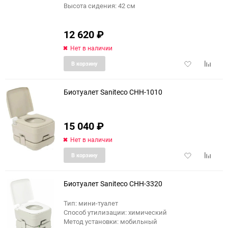
Высота сидения: 42 см
12 620
₽
Нет в наличии
Добавить
Добави
В корзину
в
к
избранное
сравне
Биотуалет Saniteco CHH-1010
15 040
₽
еще 4 фото
Нет в наличии
Добавить
Добави
В корзину
в
к
избранное
сравне
Биотуалет Saniteco CHH-3320
Тип: мини-туалет
Способ утилизации: химический
Метод установки: мобильный