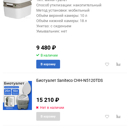
Способ утилизации: накопительный
еще 7 фото
Метод установки: мобильный
Объём верхней камеры: 10 л
Объём нижней камеры: 18 л
Унитаз: с сиденьем
Умывальник: нет
9 480
₽
В наличии
Добавить
Добави
В корзину
в
к
избранное
сравне
Биотуалет Saniteco CHH-N5120TDS
15 210
₽
еще 15 фото
Нет в наличии
Добавить
Добави
В корзину
в
к
избранное
сравне