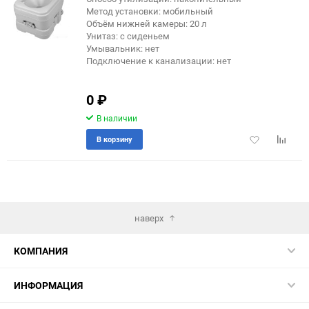
Метод установки: мобильный
Объём нижней камеры: 20 л
Унитаз: с сиденьем
Умывальник: нет
Подключение к канализации: нет
0
₽
В наличии
Добавить
Добави
В корзину
в
к
избранное
сравне
наверх
КОМПАНИЯ
ИНФОРМАЦИЯ