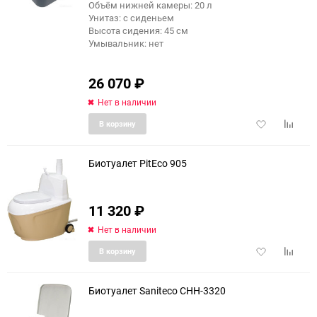
Объём нижней камеры: 20 л
Унитаз: с сиденьем
Высота сидения: 45 см
Умывальник: нет
26 070
₽
Нет в наличии
Добавить
Добави
В корзину
в
к
избранное
сравне
Биотуалет PitEco 905
11 320
₽
Нет в наличии
Добавить
Добави
В корзину
в
к
избранное
сравне
Биотуалет Saniteco CHH-3320