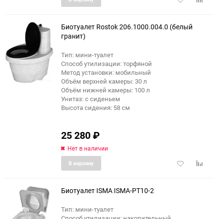
в
к
избранное
сравне
Биотуалет Rostok 206.1000.004.0 (белый
гранит)
Тип: мини-туалет
Способ утилизации: торфяной
Метод установки: мобильный
Объём верхней камеры: 30 л
Объём нижней камеры: 100 л
Унитаз: с сиденьем
Высота сидения: 58 см
25 280
₽
Нет в наличии
Добавить
Добави
В корзину
в
к
избранное
сравне
Биотуалет ISMA ISMA-PT10-2
Тип: мини-туалет
Способ утилизации: накопительный