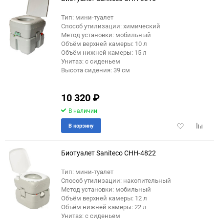
Тип: мини-туалет
Способ утилизации: химический
Метод установки: мобильный
Объём верхней камеры: 10 л
Объём нижней камеры: 15 л
Унитаз: с сиденьем
Высота сидения: 39 см
10 320
₽
В наличии
Добавить
Добави
В корзину
в
к
избранное
сравне
Биотуалет Saniteco CHH-4822
Тип: мини-туалет
Способ утилизации: накопительный
еще 6 фото
Метод установки: мобильный
Объём верхней камеры: 12 л
Объём нижней камеры: 22 л
Унитаз: с сиденьем