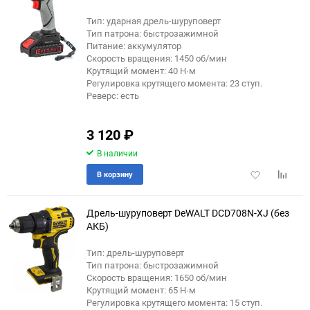
Тип: ударная дрель-шуруповерт
Тип патрона: быстрозажимной
Питание: аккумулятор
Скорость вращения: 1450 об/мин
Крутящий момент: 40 Н·м
Регулировка крутящего момента: 23 ступ.
Реверс: есть
3 120
₽
В наличии
Добавить
Добави
В корзину
в
к
избранное
сравне
Дрель-шуруповерт DeWALT DCD708N-XJ (без
АКБ)
Тип: дрель-шуруповерт
Тип патрона: быстрозажимной
Скорость вращения: 1650 об/мин
Крутящий момент: 65 Н·м
Регулировка крутящего момента: 15 ступ.