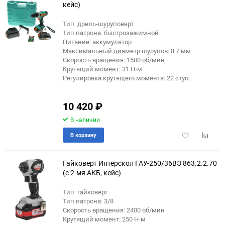
кейс)
Тип: дрель-шуруповерт
Тип патрона: быстрозажимной
Питание: аккумулятор
Максимальный диаметр шурупов: 8.7 мм
Скорость вращения: 1500 об/мин
Крутящий момент: 31 Н·м
Регулировка крутящего момента: 22 ступ.
10 420
₽
В наличии
Добавить
Добави
В корзину
в
к
избранное
сравне
Гайковерт Интерскол ГАУ-250/36ВЭ 863.2.2.70
(с 2-мя АКБ, кейс)
Тип: гайковерт
Тип патрона: 3/8
Скорость вращения: 2400 об/мин
Крутящий момент: 250 Н·м