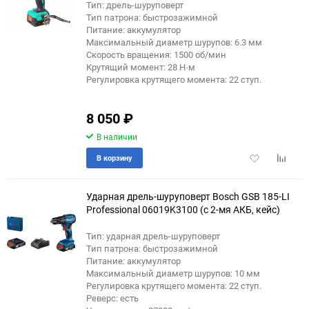
Тип: дрель-шуруповерт
Тип патрона: быстрозажимной
Питание: аккумулятор
Максимальный диаметр шурупов: 6.3 мм
Скорость вращения: 1500 об/мин
Крутящий момент: 28 Н·м
Регулировка крутящего момента: 22 ступ.
8 050
₽
В наличии
Добавить
Добави
В корзину
в
к
избранное
сравне
Ударная дрель-шуруповерт Bosch GSB 185-LI
Professional 06019K3100 (с 2-мя АКБ, кейс)
Тип: ударная дрель-шуруповерт
Тип патрона: быстрозажимной
Питание: аккумулятор
Максимальный диаметр шурупов: 10 мм
Регулировка крутящего момента: 22 ступ.
Реверс: есть