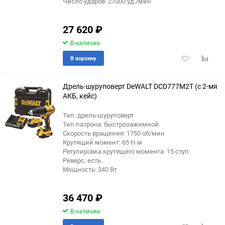
Число ударов: 27000 уд./мин
27 620
₽
В наличии
Добавить
Добави
В корзину
в
к
избранное
сравне
Дрель-шуруповерт DeWALT DCD777M2T (с 2-мя
АКБ, кейс)
Тип: дрель-шуруповерт
Тип патрона: быстрозажимной
Скорость вращения: 1750 об/мин
Крутящий момент: 65 Н·м
Регулировка крутящего момента: 15 ступ.
Реверс: есть
Мощность: 340 Вт
36 470
₽
В наличии