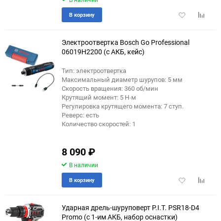
Добавить
Добави
В корзину
в
к
избранное
сравне
Электроотвертка Bosch Go Professional
06019H2200 (с АКБ, кейс)
Тип: электроотвертка
еще 3 фото
Максимальный диаметр шурупов: 5 мм
Скорость вращения: 360 об/мин
Крутящий момент: 5 Н·м
Регулировка крутящего момента: 7 ступ.
Реверс: есть
Количество скоростей: 1
8 090
₽
В наличии
Добавить
Добави
В корзину
в
к
избранное
сравне
Ударная дрель-шуруповерт P.I.T. PSR18-D4
Promo (с 1-им АКБ, набор оснастки)