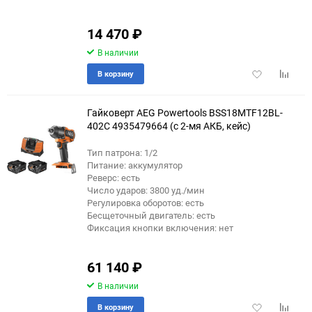
14 470
₽
В наличии
Добавить
Добави
В корзину
в
к
избранное
сравне
Гайковерт AEG Powertools BSS18MTF12BL-
402C 4935479664 (с 2-мя АКБ, кейс)
Тип патрона: 1/2
еще 4 фото
Питание: аккумулятор
Реверс: есть
Число ударов: 3800 уд./мин
Регулировка оборотов: есть
Бесщеточный двигатель: есть
Фиксация кнопки включения: нет
61 140
₽
В наличии
Добавить
Добави
В корзину