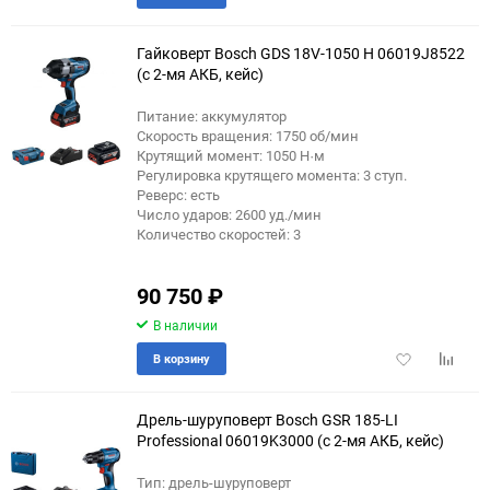
в
к
избранное
сравне
Гайковерт Bosch GDS 18V-1050 H 06019J8522
(с 2-мя АКБ, кейс)
Питание: аккумулятор
Скорость вращения: 1750 об/мин
Крутящий момент: 1050 Н·м
Регулировка крутящего момента: 3 ступ.
Реверс: есть
Число ударов: 2600 уд./мин
Количество скоростей: 3
90 750
₽
В наличии
Добавить
Добави
В корзину
в
к
избранное
сравне
Дрель-шуруповерт Bosch GSR 185-LI
Professional 06019K3000 (с 2-мя АКБ, кейс)
Тип: дрель-шуруповерт