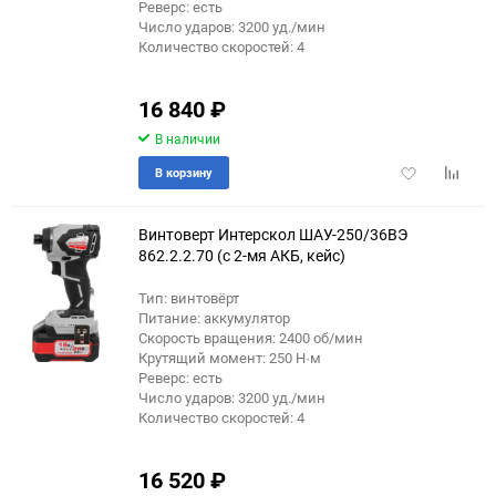
Реверс: есть
Число ударов: 3200 уд./мин
Количество скоростей: 4
16 840
₽
В наличии
Добавить
Добави
В корзину
в
к
избранное
сравне
Винтоверт Интерскол ШАУ-250/36ВЭ
862.2.2.70 (с 2-мя АКБ, кейс)
Тип: винтовёрт
Питание: аккумулятор
Скорость вращения: 2400 об/мин
Крутящий момент: 250 Н·м
Реверс: есть
Число ударов: 3200 уд./мин
Количество скоростей: 4
16 520
₽