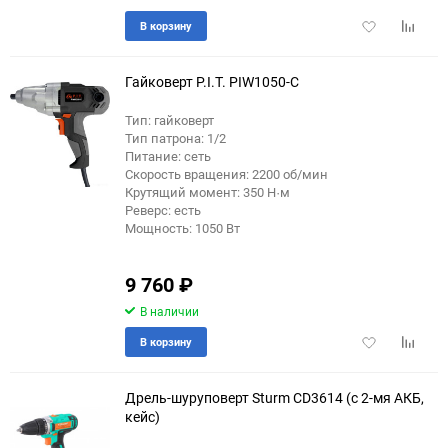
Добавить
Добави
В корзину
в
к
избранное
сравне
Гайковерт P.I.T. PIW1050-C
Тип: гайковерт
Тип патрона: 1/2
Питание: сеть
Скорость вращения: 2200 об/мин
Крутящий момент: 350 Н·м
Реверс: есть
Мощность: 1050 Вт
9 760
₽
В наличии
Добавить
Добави
В корзину
в
к
избранное
сравне
Дрель-шуруповерт Sturm CD3614 (с 2-мя АКБ,
кейс)