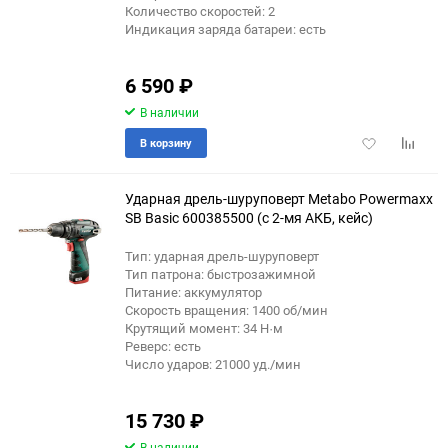
Количество скоростей: 2
Индикация заряда батареи: есть
6 590
₽
В наличии
Добавить
Добави
В корзину
в
к
избранное
сравне
Ударная дрель-шуруповерт Metabo Powermaxx
SB Basic 600385500 (с 2-мя АКБ, кейс)
Тип: ударная дрель-шуруповерт
Тип патрона: быстрозажимной
Питание: аккумулятор
Скорость вращения: 1400 об/мин
Крутящий момент: 34 Н·м
Реверс: есть
Число ударов: 21000 уд./мин
15 730
₽
В наличии