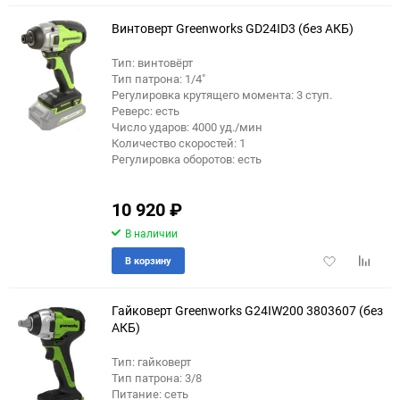
избранное
сравне
Винтоверт Greenworks GD24ID3 (без АКБ)
Тип: винтовёрт
Тип патрона: 1/4"
Регулировка крутящего момента: 3 ступ.
Реверс: есть
Число ударов: 4000 уд./мин
Количество скоростей: 1
Регулировка оборотов: есть
10 920
₽
В наличии
Добавить
Добави
В корзину
в
к
избранное
сравне
Гайковерт Greenworks G24IW200 3803607 (без
АКБ)
Тип: гайковерт
Тип патрона: 3/8
Питание: сеть