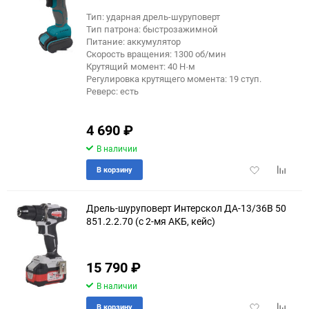
Тип: ударная дрель-шуруповерт
Тип патрона: быстрозажимной
Питание: аккумулятор
Скорость вращения: 1300 об/мин
Крутящий момент: 40 Н·м
Регулировка крутящего момента: 19 ступ.
Реверс: есть
4 690
₽
В наличии
Добавить
Добави
В корзину
в
к
избранное
сравне
Дрель-шуруповерт Интерскол ДА-13/36В 50
851.2.2.70 (с 2-мя АКБ, кейс)
еще 3 фото
15 790
₽
В наличии
Добавить
Добави
В корзину