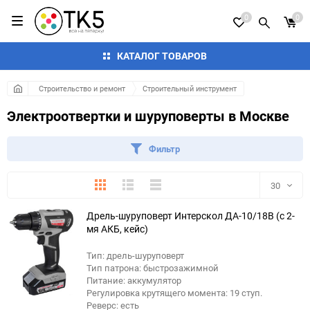
0
0
КАТАЛОГ ТОВАРОВ
Строительство и ремонт
Строительный инструмент
Электроотвертки и шуруповерты в Москве
Фильтр
Плитка
Подробно
Компактно
30
Дрель-шуруповерт Интерскол ДА-10/18В (с 2-
30
мя АКБ, кейс)
60
Тип: дрель-шуруповерт
Тип патрона: быстрозажимной
90
Питание: аккумулятор
Регулировка крутящего момента: 19 ступ.
Реверс: есть
150