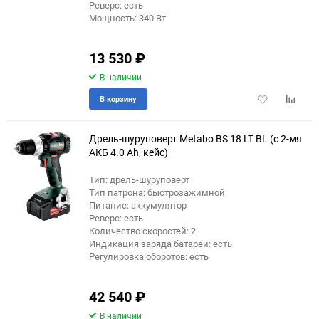
Реверс: есть
Мощность: 340 Вт
13 530
₽
В наличии
Добавить
Добави
В корзину
в
к
избранное
сравне
Дрель-шуруповерт Metabo BS 18 LT BL (с 2-мя
АКБ 4.0 Ah, кейс)
Тип: дрель-шуруповерт
Тип патрона: быстрозажимной
Питание: аккумулятор
Реверс: есть
Количество скоростей: 2
Индикация заряда батареи: есть
Регулировка оборотов: есть
42 540
₽
В наличии