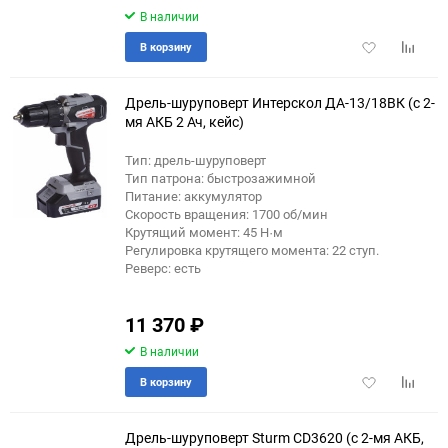
В наличии
Добавить
Добави
В корзину
в
к
избранное
сравне
Дрель-шуруповерт Интерскол ДА-13/18ВК (с 2-
мя АКБ 2 Ач, кейс)
Тип: дрель-шуруповерт
еще 1 фото
Тип патрона: быстрозажимной
Питание: аккумулятор
Скорость вращения: 1700 об/мин
Крутящий момент: 45 Н·м
Регулировка крутящего момента: 22 ступ.
Реверс: есть
11 370
₽
В наличии
Добавить
Добави
В корзину
в
к
избранное
сравне
Дрель-шуруповерт Sturm CD3620 (с 2-мя АКБ,