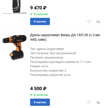
9 470
₽
В наличии
Добавить
Добави
В корзину
в
к
избранное
сравне
Дрель-шуруповерт Вихрь ДА-18Л-2К (с 2-мя
АКБ, кейс)
Тип: дрель-шуруповерт
Тип патрона: быстрозажимной
Питание: аккумулятор
Регулировка крутящего момента: 17 ступ.
Реверс: есть
Количество скоростей: 2
Регулировка оборотов: есть
4 500
₽
В наличии
Добавить
Добави
В корзину
в
к