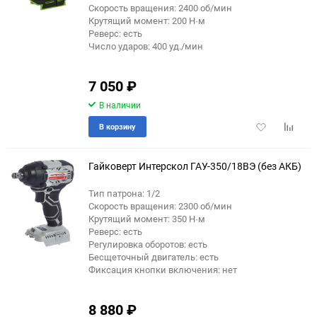
Скорость вращения: 2400 об/мин
Крутящий момент: 200 Н·м
Реверс: есть
Число ударов: 400 уд./мин
7 050
₽
В наличии
Добавить
Добави
В корзину
в
к
избранное
сравне
Гайковерт Интерскол ГАУ-350/18ВЭ (без АКБ)
Тип патрона: 1/2
Скорость вращения: 2300 об/мин
Крутящий момент: 350 Н·м
Реверс: есть
Регулировка оборотов: есть
Бесщеточный двигатель: есть
Фиксация кнопки включения: нет
8 880
₽