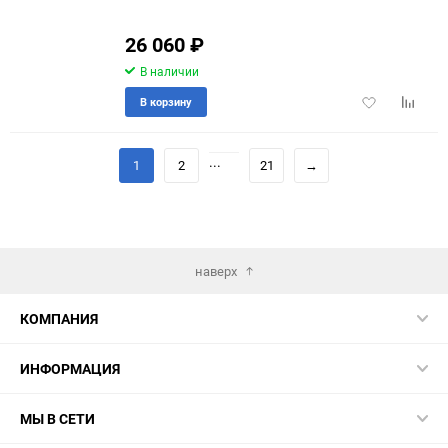
26 060
₽
В наличии
Добавить
Добави
В корзину
в
к
избранное
сравне
...
1
2
21
→
наверх
КОМПАНИЯ
ИНФОРМАЦИЯ
МЫ В СЕТИ