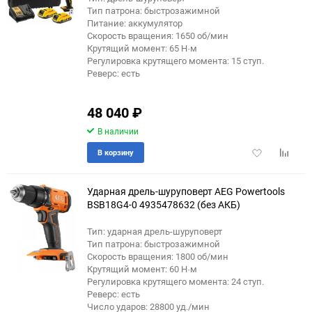
Тип патрона: быстрозажимной
Питание: аккумулятор
Скорость вращения: 1650 об/мин
Крутящий момент: 65 Н·м
Регулировка крутящего момента: 15 ступ.
Реверс: есть
48 040
₽
В наличии
Добавить
Добави
В корзину
в
к
избранное
сравне
Ударная дрель-шуруповерт AEG Powertools
BSB18G4-0 4935478632 (без АКБ)
Тип: ударная дрель-шуруповерт
Тип патрона: быстрозажимной
Скорость вращения: 1800 об/мин
Крутящий момент: 60 Н·м
Регулировка крутящего момента: 24 ступ.
Реверс: есть
Число ударов: 28800 уд./мин