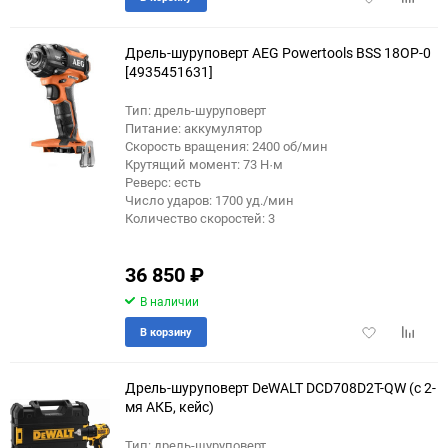
в
к
избранное
сравне
Дрель-шуруповерт AEG Powertools BSS 18OP-0
[4935451631]
Тип: дрель-шуруповерт
Питание: аккумулятор
Скорость вращения: 2400 об/мин
Крутящий момент: 73 Н·м
Реверс: есть
Число ударов: 1700 уд./мин
Количество скоростей: 3
36 850
₽
В наличии
Добавить
Добави
В корзину
в
к
избранное
сравне
Дрель-шуруповерт DeWALT DCD708D2T-QW (с 2-
мя АКБ, кейс)
Тип: дрель-шуруповерт