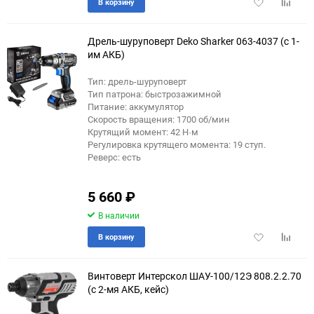
Добавить
Добави
В корзину
в
к
избранное
сравне
Дрель-шуруповерт Deko Sharker 063-4037 (с 1-
им АКБ)
Тип: дрель-шуруповерт
Тип патрона: быстрозажимной
Питание: аккумулятор
Скорость вращения: 1700 об/мин
Крутящий момент: 42 Н·м
Регулировка крутящего момента: 19 ступ.
Реверс: есть
5 660
₽
В наличии
Добавить
Добави
В корзину
в
к
избранное
сравне
Винтоверт Интерскол ШАУ-100/12Э 808.2.2.70
(с 2-мя АКБ, кейс)