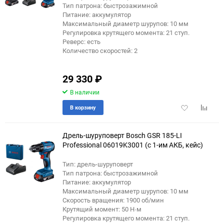
Тип патрона: быстрозажимной
Питание: аккумулятор
Максимальный диаметр шурупов: 10 мм
Регулировка крутящего момента: 21 ступ.
Реверс: есть
Количество скоростей: 2
29 330
₽
В наличии
Добавить
Добави
В корзину
в
к
избранное
сравне
Дрель-шуруповерт Bosch GSR 185-LI
Professional 06019K3001 (с 1-им АКБ, кейс)
Тип: дрель-шуруповерт
Тип патрона: быстрозажимной
Питание: аккумулятор
Максимальный диаметр шурупов: 10 мм
Скорость вращения: 1900 об/мин
Крутящий момент: 50 Н·м
Регулировка крутящего момента: 21 ступ.