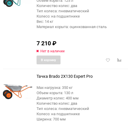
Объем корыта: 125 л
Количество колес: два
Тип колеса: пневматический
Колесо: на подшипнике
Вес: 14 кг
Материал корыта: оцинкованная сталь
7 210
₽
Нет в наличии
Добавить
Добави
В корзину
в
к
избранное
сравне
Тачка Brado 2X130 Expert Pro
Max нагрузка: 350 кг
Объем корыта: 130 л
Диаметр колес: 400 мм
Количество колес: два
Тип колеса: пневматический
Колесо: на подшипнике
Ширина: 700 мм