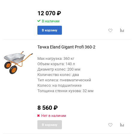
12 070
₽
В наличии
Добавить
Добави
В корзину
в
к
избранное
сравне
Тачка Eland Gigant Profi 360-2
Max нагрузка: 360 кг
Объем корыта: 140 л
Диаметр колес: 200 мм
Количество колес: два
Тип колеса: пневматический
Колесо: на подшипнике
Толщина стенки кузова: 32 мм
8 560
₽
Нет в наличии
Добавить
Добави
В корзину
в
к