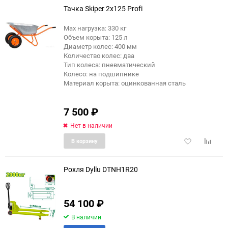
Тачка Skiper 2х125 Profi
Max нагрузка: 330 кг
Объем корыта: 125 л
Диаметр колес: 400 мм
Количество колес: два
Тип колеса: пневматический
Колесо: на подшипнике
Материал корыта: оцинкованная сталь
7 500
₽
Нет в наличии
Добавить
Добави
В корзину
в
к
избранное
сравне
Рохля Dyllu DTNH1R20
54 100
₽
В наличии