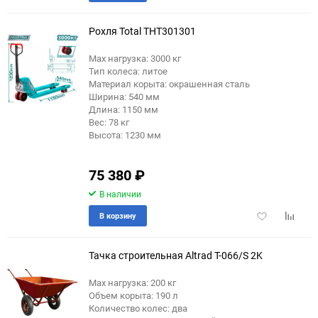
в
к
избранное
сравне
Рохля Total THT301301
Max нагрузка: 3000 кг
Тип колеса: литое
Материал корыта: окрашенная сталь
Ширина: 540 мм
Длина: 1150 мм
Вес: 78 кг
Высота: 1230 мм
75 380
₽
В наличии
Добавить
Добави
В корзину
в
к
избранное
сравне
Тачка строительная Altrad T-066/S 2K
Max нагрузка: 200 кг
Объем корыта: 190 л
Количество колес: два