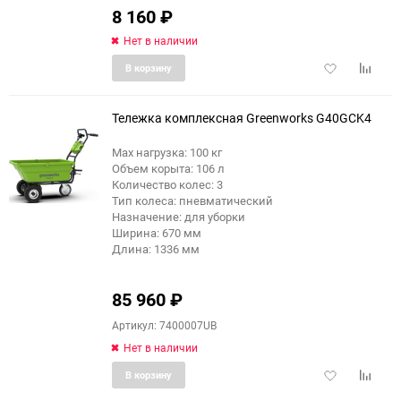
8 160
₽
Нет в наличии
Добавить
Добави
В корзину
в
к
избранное
сравне
Тележка комплексная Greenworks G40GCK4
Max нагрузка: 100 кг
Объем корыта: 106 л
Количество колес: 3
Тип колеса: пневматический
Назначение: для уборки
Ширина: 670 мм
Длина: 1336 мм
85 960
₽
Артикул: 7400007UB
Нет в наличии
Добавить
Добави
В корзину
в
к