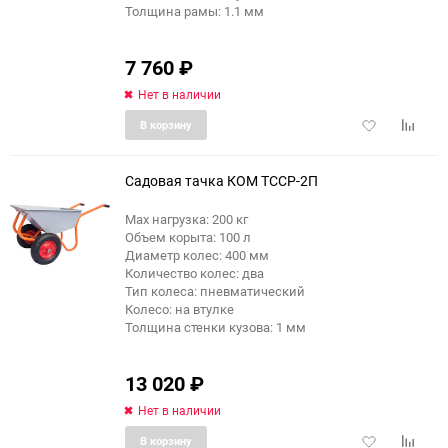
Толщина рамы: 1.1 мм
7 760
₽
Нет в наличии
Добавить
Добави
В корзину
в
к
избранное
сравне
Садовая тачка КОМ ТССР-2П
Max нагрузка: 200 кг
Объем корыта: 100 л
Диаметр колес: 400 мм
Количество колес: два
Тип колеса: пневматический
Колесо: на втулке
Толщина стенки кузова: 1 мм
13 020
₽
Нет в наличии
Добавить
Добави
В корзину