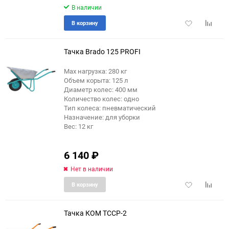
В наличии
Добавить
Добави
В корзину
в
к
избранное
сравне
Тачка Brado 125 PROFI
Max нагрузка: 280 кг
Объем корыта: 125 л
Диаметр колес: 400 мм
Количество колес: одно
Тип колеса: пневматический
Назначение: для уборки
Вес: 12 кг
6 140
₽
Нет в наличии
Добавить
Добави
В корзину
в
к
избранное
сравне
Тачка КОМ ТССР-2