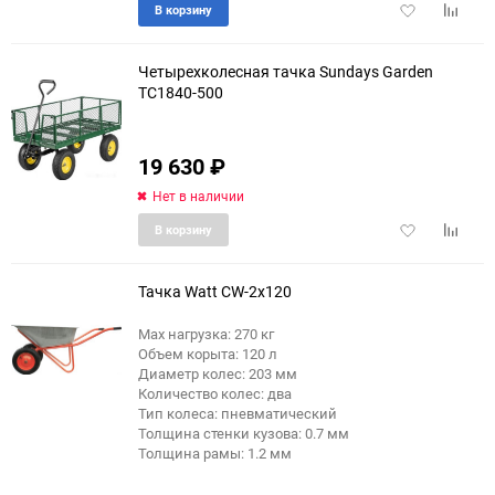
Добавить
Добави
В корзину
в
к
избранное
сравне
Четырехколесная тачка Sundays Garden
TC1840-500
19 630
₽
Нет в наличии
Добавить
Добави
В корзину
в
к
избранное
сравне
Тачка Watt CW-2x120
Max нагрузка: 270 кг
Объем корыта: 120 л
Диаметр колес: 203 мм
Количество колес: два
Тип колеса: пневматический
Толщина стенки кузова: 0.7 мм
Толщина рамы: 1.2 мм