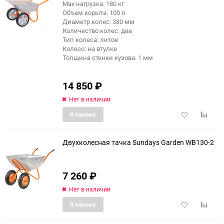
Max нагрузка: 180 кг
Объем корыта: 100 л
Диаметр колес: 380 мм
Количество колес: два
Тип колеса: литое
Колесо: на втулке
Толщина стенки кузова: 1 мм
14 850
₽
Нет в наличии
Добавить
Добави
В корзину
в
к
избранное
сравне
Двухколесная тачка Sundays Garden WB130-2
7 260
₽
Нет в наличии
Добавить
Добави
В корзину
в
к
избранное
сравне