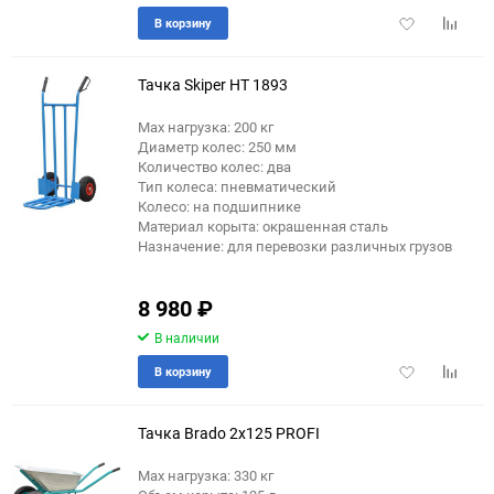
Добавить
Добави
В корзину
в
к
избранное
сравне
Тачка Skiper HT 1893
Max нагрузка: 200 кг
Диаметр колес: 250 мм
Количество колес: два
Тип колеса: пневматический
Колесо: на подшипнике
Материал корыта: окрашенная сталь
Назначение: для перевозки различных грузов
8 980
₽
В наличии
Добавить
Добави
В корзину
в
к
избранное
сравне
Тачка Brado 2x125 PROFI
Max нагрузка: 330 кг