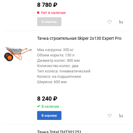
8 780
₽
Нет в наличии
Добавить
Добави
В корзину
в
к
избранное
сравне
Тачка строительная Skiper 2x130 Expert Pro
Max нагрузка: 350 кг
Объем корыта: 130 л
Диаметр колес: 400 мм
Количество колес: два
Тип колеса: пневматический
Колесо: на подшипнике
Ширина: 600 мм
8 240
₽
В наличии
Добавить
Добави
В корзину
в
к
избранное
сравне
Тачка Total THT301251