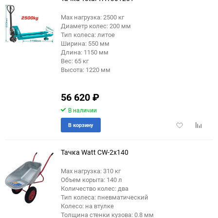
Max нагрузка: 2500 кг
Диаметр колес: 200 мм
Тип колеса: литое
Ширина: 550 мм
Длина: 1150 мм
Вес: 65 кг
Высота: 1220 мм
56 620
₽
В наличии
Добавить
Добави
В корзину
в
к
избранное
сравне
Тачка Watt CW-2x140
Max нагрузка: 310 кг
Объем корыта: 140 л
Количество колес: два
Тип колеса: пневматический
Колесо: на втулке
Толщина стенки кузова: 0.8 мм