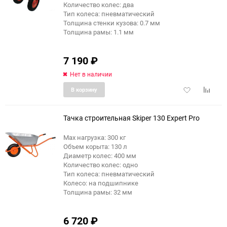
Количество колес: два
Тип колеса: пневматический
Толщина стенки кузова: 0.7 мм
Толщина рамы: 1.1 мм
7 190
₽
Нет в наличии
Добавить
Добави
В корзину
в
к
избранное
сравне
Тачка строительная Skiper 130 Expert Pro
Max нагрузка: 300 кг
Объем корыта: 130 л
Диаметр колес: 400 мм
Количество колес: одно
Тип колеса: пневматический
Колесо: на подшипнике
Толщина рамы: 32 мм
6 720
₽