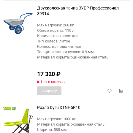
избранное
сравне
Двухколесная тачка ЗУБР Профессионал
39914
Max нагрузка: 260 кг
Объем корыта: 110 л
Количество колес: два
Тип колеса: литое
Колесо: на подшипнике
Толщина стенки кузова: 0.9 мм
Материал корыта: оцинкованная сталь
17 320
₽
Нет в наличии
Добавить
Добави
В корзину
в
к
избранное
сравне
Рохля Dyllu DTNH5R10
Max нагрузка: 1000 кг
Материал корыта: окрашенная сталь
Ширина: 585 мм