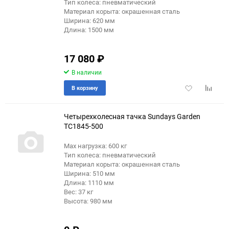
Тип колеса: пневматический
Материал корыта: окрашенная сталь
Ширина: 620 мм
Длина: 1500 мм
17 080
₽
В наличии
Добавить
Добави
В корзину
в
к
избранное
сравне
Четырехколесная тачка Sundays Garden
TC1845-500
Max нагрузка: 600 кг
Тип колеса: пневматический
Материал корыта: окрашенная сталь
Ширина: 510 мм
Длина: 1110 мм
Вес: 37 кг
Высота: 980 мм