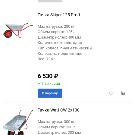
в
к
избранное
сравне
Тачка Skiper 125 Profi
Max нагрузка: 280 кг
Объем корыта: 125 л
Диаметр колес: 400 мм
Количество колес: одно
Тип колеса: пневматический
Колесо: на подшипнике
Вес: 12 кг
6 530
₽
В наличии
Добавить
Добави
В корзину
в
к
избранное
сравне
Тачка Watt CW-2x130
Max нагрузка: 300 кг
Объем корыта: 130 л
Диаметр колес: 203 мм