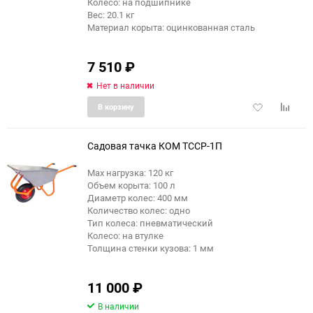
Колесо: на подшипнике
Вес: 20.1 кг
Материал корыта: оцинкованная сталь
7 510
₽
Нет в наличии
Добавить
Добави
В корзину
в
к
избранное
сравне
Садовая тачка КОМ ТССР-1П
Max нагрузка: 120 кг
Объем корыта: 100 л
Диаметр колес: 400 мм
Количество колес: одно
Тип колеса: пневматический
Колесо: на втулке
Толщина стенки кузова: 1 мм
11 000
₽
В наличии