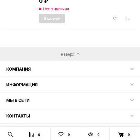
0
₽
Нет в наличии
Добавить
Добави
В корзину
в
к
избранное
сравне
наверх
КОМПАНИЯ
ИНФОРМАЦИЯ
МЫ В СЕТИ
КОНТАКТЫ
© 2026 TK5.RU
0
0
0
0