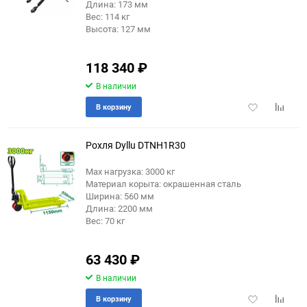
Длина: 173 мм
Вес: 114 кг
Высота: 127 мм
118 340
₽
В наличии
Добавить
Добави
В корзину
в
к
избранное
сравне
Рохля Dyllu DTNH1R30
Max нагрузка: 3000 кг
Материал корыта: окрашенная сталь
Ширина: 560 мм
Длина: 2200 мм
Вес: 70 кг
63 430
₽
В наличии
Добавить
Добави
В корзину