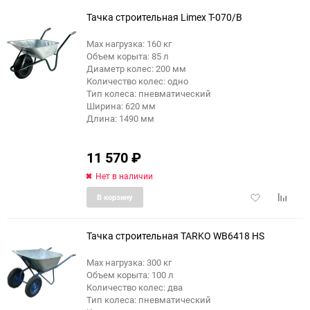
избранное
сравне
Тачка строительная Limex T-070/B
Max нагрузка: 160 кг
Объем корыта: 85 л
Диаметр колес: 200 мм
Количество колес: одно
Тип колеса: пневматический
Ширина: 620 мм
Длина: 1490 мм
11 570
₽
Нет в наличии
Добавить
Добави
В корзину
в
к
избранное
сравне
Тачка строительная TARKO WB6418 HS
Max нагрузка: 300 кг
Объем корыта: 100 л
Количество колес: два
Тип колеса: пневматический