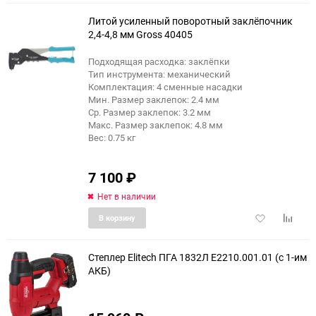
избранное
сравне
Литой усиленный поворотный заклёпочник
2,4-4,8 мм Gross 40405
Подходящая расходка: заклёпки
Тип инструмента: механический
Комплектация: 4 сменные насадки
Мин. Размер заклепок: 2.4 мм
Ср. Размер заклепок: 3.2 мм
Макс. Размер заклепок: 4.8 мм
Вес: 0.75 кг
7 100
₽
Нет в наличии
Добавить
Добави
В корзину
в
к
избранное
сравне
Степлер Elitech ПГА 1832Л E2210.001.01 (с 1-им
АКБ)