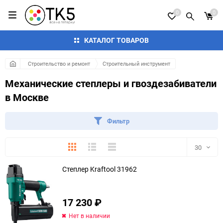
0
0
КАТАЛОГ ТОВАРОВ
Строительство и ремонт
Строительный инструмент
Механические степлеры и гвоздезабиватели
в Москве
Фильтр
Плитка
Подробно
Компактно
30
Степлер Kraftool 31962
30
60
17 230
₽
еще 3 фото
90
Нет в наличии