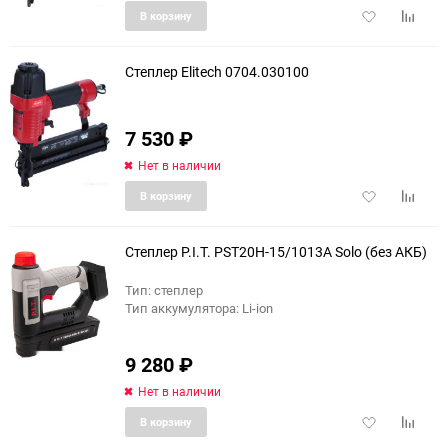
Добавить
Добави
В корзину
150
в
к
избранное
сравне
Степлер Elitech 0704.030100
7 530
₽
Нет в наличии
Добавить
Добави
В корзину
в
к
избранное
сравне
Степлер P.I.T. PST20H-15/1013A Solo (без АКБ)
Тип: степлер
Тип аккумулятора: Li-ion
9 280
₽
Нет в наличии
Добавить
Добави
В корзину
в
к