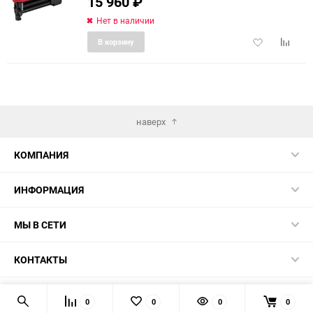
15 960
₽
Нет в наличии
Добавить
Добави
В корзину
в
к
избранное
сравне
наверх
КОМПАНИЯ
ИНФОРМАЦИЯ
МЫ В СЕТИ
КОНТАКТЫ
© 2026 TK5.RU
0
0
0
0