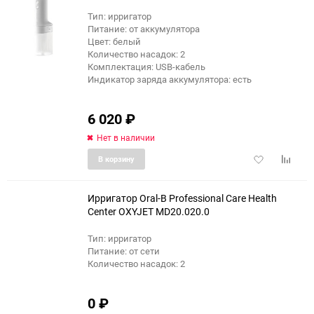
Тип: ирригатор
Питание: от аккумулятора
Цвет: белый
Количество насадок: 2
Комплектация: USB-кабель
Индикатор заряда аккумулятора: есть
6 020
₽
Нет в наличии
Добавить
Добави
В корзину
в
к
избранное
сравне
Ирригатор Oral-B Professional Care Health
Center OXYJET MD20.020.0
Тип: ирригатор
еще 4 фото
Питание: от сети
Количество насадок: 2
0
₽