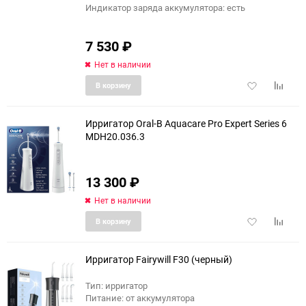
Индикатор заряда аккумулятора: есть
7 530
₽
Нет в наличии
Добавить
Добави
В корзину
в
к
избранное
сравне
Ирригатор Oral-B Aquacare Pro Expert Series 6
MDH20.036.3
13 300
₽
Нет в наличии
Добавить
Добави
В корзину
в
к
избранное
сравне
Ирригатор Fairywill F30 (черный)
Тип: ирригатор
Питание: от аккумулятора