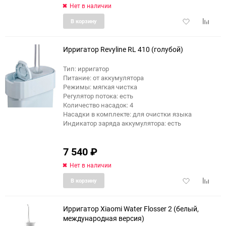
Нет в наличии
Добавить
Добави
В корзину
в
к
избранное
сравне
Ирригатор Revyline RL 410 (голубой)
Тип: ирригатор
Питание: от аккумулятора
Режимы: мягкая чистка
Регулятор потока: есть
Количество насадок: 4
Насадки в комплекте: для очистки языка
Индикатор заряда аккумулятора: есть
7 540
₽
Нет в наличии
Добавить
Добави
В корзину
в
к
избранное
сравне
Ирригатор Xiaomi Water Flosser 2 (белый,
международная версия)