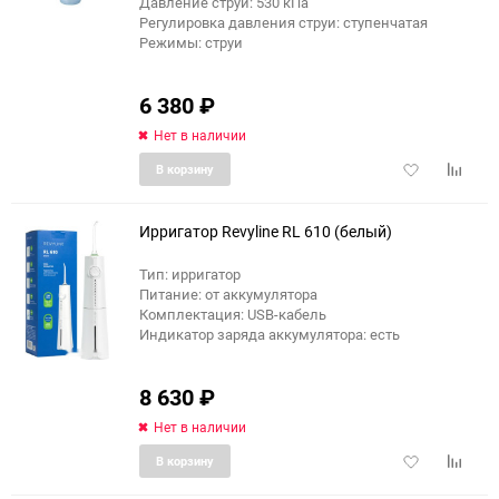
Давление струи: 530 кПа
Регулировка давления струи: ступенчатая
Режимы: струи
6 380
₽
Нет в наличии
Добавить
Добави
В корзину
в
к
избранное
сравне
Ирригатор Revyline RL 610 (белый)
Тип: ирригатор
Питание: от аккумулятора
еще 1 фото
Комплектация: USB-кабель
Индикатор заряда аккумулятора: есть
8 630
₽
Нет в наличии
Добавить
Добави
В корзину
в
к