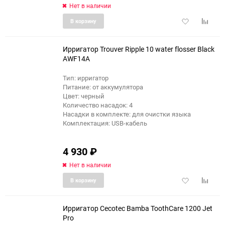
Нет в наличии
Добавить
Добави
В корзину
в
к
избранное
сравне
Ирригатор Trouver Ripple 10 water flosser Black
AWF14A
Тип: ирригатор
еще 8 фото
Питание: от аккумулятора
Цвет: черный
Количество насадок: 4
Насадки в комплекте: для очистки языка
Комплектация: USB-кабель
4 930
₽
Нет в наличии
Добавить
Добави
В корзину
в
к
избранное
сравне
Ирригатор Cecotec Bamba ToothCare 1200 Jet
Pro