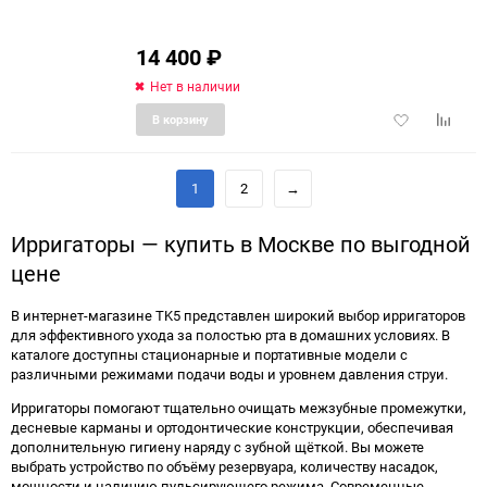
14 400
₽
Нет в наличии
Добавить
Добави
В корзину
в
к
избранное
сравне
1
2
→
Ирригаторы — купить в Москве по выгодной
цене
В интернет-магазине TK5 представлен широкий выбор ирригаторов
для эффективного ухода за полостью рта в домашних условиях. В
каталоге доступны стационарные и портативные модели с
различными режимами подачи воды и уровнем давления струи.
Ирригаторы помогают тщательно очищать межзубные промежутки,
десневые карманы и ортодонтические конструкции, обеспечивая
дополнительную гигиену наряду с зубной щёткой. Вы можете
выбрать устройство по объёму резервуара, количеству насадок,
мощности и наличию пульсирующего режима. Современные