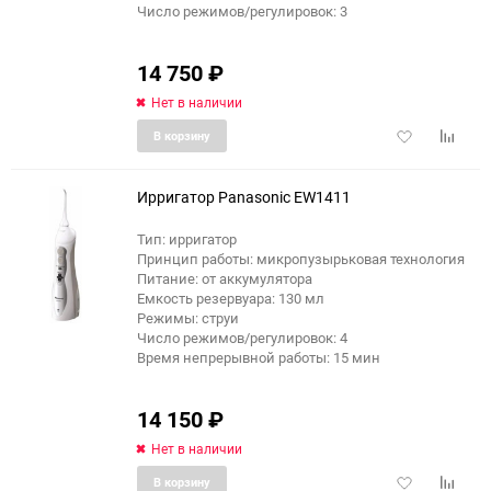
Число режимов/регулировок: 3
14 750
₽
Нет в наличии
Добавить
Добави
В корзину
в
к
избранное
сравне
Ирригатор Panasonic EW1411
Тип: ирригатор
Принцип работы: микропузырьковая технология
Питание: от аккумулятора
Емкость резервуара: 130 мл
Режимы: струи
Число режимов/регулировок: 4
Время непрерывной работы: 15 мин
14 150
₽
Нет в наличии
Добавить
Добави
В корзину