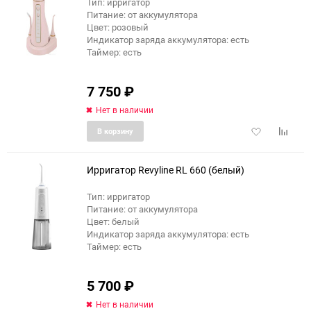
Тип: ирригатор
Питание: от аккумулятора
еще 12 фото
Цвет: розовый
Индикатор заряда аккумулятора: есть
Таймер: есть
7 750
₽
Нет в наличии
Добавить
Добави
В корзину
в
к
избранное
сравне
Ирригатор Revyline RL 660 (белый)
Тип: ирригатор
Питание: от аккумулятора
еще 3 фото
Цвет: белый
Индикатор заряда аккумулятора: есть
Таймер: есть
5 700
₽
Нет в наличии