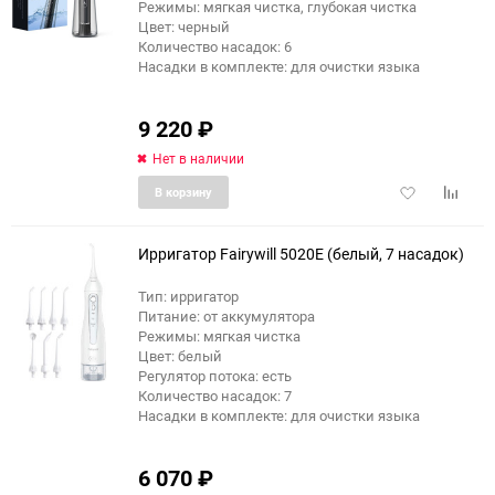
Режимы: мягкая чистка, глубокая чистка
Цвет: черный
Количество насадок: 6
Насадки в комплекте: для очистки языка
9 220
₽
Нет в наличии
Добавить
Добави
В корзину
в
к
избранное
сравне
Ирригатор Fairywill 5020E (белый, 7 насадок)
Тип: ирригатор
Питание: от аккумулятора
Режимы: мягкая чистка
Цвет: белый
Регулятор потока: есть
Количество насадок: 7
Насадки в комплекте: для очистки языка
6 070
₽