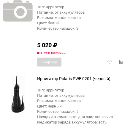
Тип: ирригатор
Питание: от аккумулятора
Режимы: мягкая чистка
Цвет: белый
Количество насадок: 3
5 020
₽
Нет в наличии
Добавить
Добави
В корзину
в
к
избранное
сравне
Ирригатор Polaris PWF 0201 (черный)
Тип: ирригатор
Питание: от аккумулятора
еще 11 фото
Режимы: мягкая чистка
Цвет: черный
Количество насадок: 5
Насадки в комплекте: для очистки языка
Индикатор заряда аккумулятора: есть