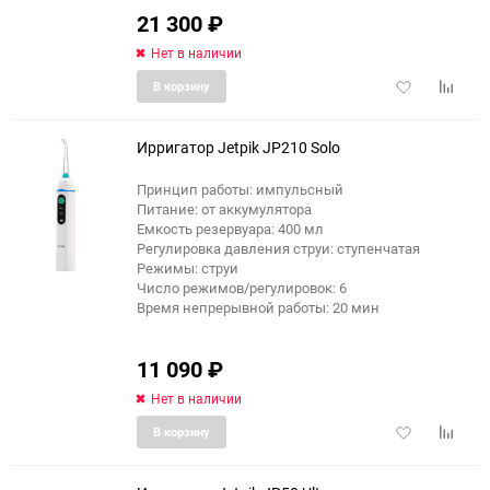
21 300
₽
Нет в наличии
Добавить
Добави
В корзину
в
к
избранное
сравне
Ирригатор Jetpik JP210 Solo
Принцип работы: импульсный
Питание: от аккумулятора
Емкость резервуара: 400 мл
Регулировка давления струи: ступенчатая
Режимы: струи
Число режимов/регулировок: 6
Время непрерывной работы: 20 мин
11 090
₽
Нет в наличии
Добавить
Добави
В корзину
в
к
избранное
сравне