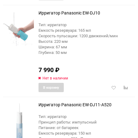
в
к
избранное
сравне
Ирригатор Panasonic EW-DJ10
Тип: ирригатор
Емкость резервуара: 165 мл
Скорость пульсации: 1200 движений/мин
Высота: 220 мм
Ширина: 67 мм
Глубина: 50 мм
7 990
₽
Нет в наличии
Добавить
Добави
В корзину
в
к
избранное
сравне
Ирригатор Panasonic EW-DJ11-A520
Тип: ирригатор
Принцип работы: импульсный
Питание: от батареек
Емкость резервуара: 150 мл