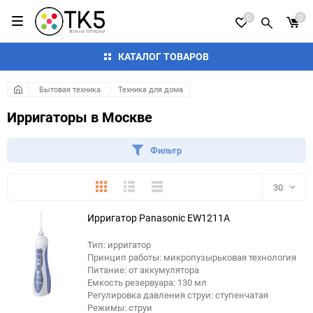
0
0
КАТАЛОГ ТОВАРОВ
Бытовая техника
Техника для дома
Ирригаторы в Москве
Фильтр
Плитка
Подробно
Компактно
30
Ирригатор Panasonic EW1211A
30
Тип: ирригатор
60
Принцип работы: микропузырьковая технология
Питание: от аккумулятора
90
Емкость резервуара: 130 мл
Регулировка давления струи: ступенчатая
Режимы: струи
150