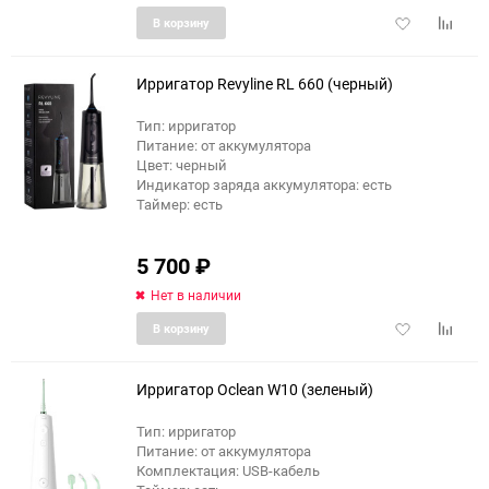
Добавить
Добави
В корзину
в
к
избранное
сравне
Ирригатор Revyline RL 660 (черный)
Тип: ирригатор
Питание: от аккумулятора
Цвет: черный
Индикатор заряда аккумулятора: есть
Таймер: есть
5 700
₽
Нет в наличии
Добавить
Добави
В корзину
в
к
избранное
сравне
Ирригатор Oclean W10 (зеленый)
Тип: ирригатор
Питание: от аккумулятора
Комплектация: USB-кабель