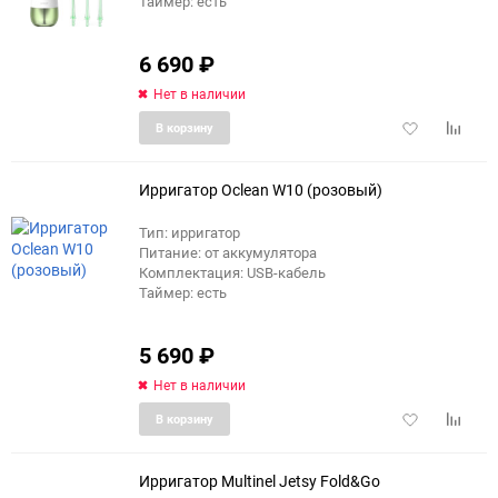
Таймер: есть
6 690
₽
Нет в наличии
Добавить
Добави
В корзину
в
к
избранное
сравне
Ирригатор Oclean W10 (розовый)
Тип: ирригатор
Питание: от аккумулятора
Комплектация: USB-кабель
Таймер: есть
5 690
₽
Нет в наличии
Добавить
Добави
В корзину
в
к
избранное
сравне
Ирригатор Multinel Jetsy Fold&Go