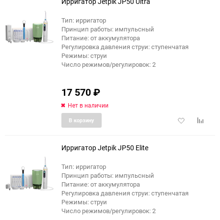
Ирригатор Jetpik JP50 Ultra
Тип: ирригатор
Принцип работы: импульсный
Питание: от аккумулятора
Регулировка давления струи: ступенчатая
Режимы: струи
Число режимов/регулировок: 2
17 570
₽
Нет в наличии
Добавить
Добави
В корзину
в
к
избранное
сравне
Ирригатор Jetpik JP50 Elite
Тип: ирригатор
Принцип работы: импульсный
Питание: от аккумулятора
Регулировка давления струи: ступенчатая
Режимы: струи
Число режимов/регулировок: 2