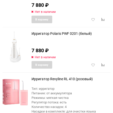
7 880
₽
Нет в наличии
Добавить
Добави
В корзину
в
к
избранное
сравне
Ирригатор Polaris PWF 0201 (белый)
7 880
₽
еще 12 фото
Нет в наличии
Добавить
Добави
В корзину
в
к
избранное
сравне
Ирригатор Revyline RL 410 (розовый)
Тип: ирригатор
Питание: от аккумулятора
еще 4 фото
Режимы: мягкая чистка
Регулятор потока: есть
Количество насадок: 4
Насадки в комплекте: для очистки языка