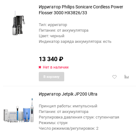
избранное
сравне
Ирригатор Philips Sonicare Cordless Power
Flosser 3000 HX3826/33
Тип: ирригатор
Питание: от аккумулятора
Цвет: черный
Индикатор заряда аккумулятора: есть
13 340
₽
Нет в наличии
Добавить
Добави
В корзину
в
к
избранное
сравне
Ирригатор Jetpik JP200 Ultra
Принцип работы: импульсный
Питание: от аккумулятора
Регулировка давления струи: ступенчатая
Режимы: струи
Число режимов/регулировок: 2