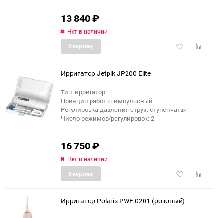
13 840
₽
Нет в наличии
Добавить
Добави
В корзину
в
к
избранное
сравне
Ирригатор Jetpik JP200 Elite
Тип: ирригатор
Принцип работы: импульсный
Регулировка давления струи: ступенчатая
Число режимов/регулировок: 2
16 750
₽
Нет в наличии
Добавить
Добави
В корзину
в
к
избранное
сравне
Ирригатор Polaris PWF 0201 (розовый)