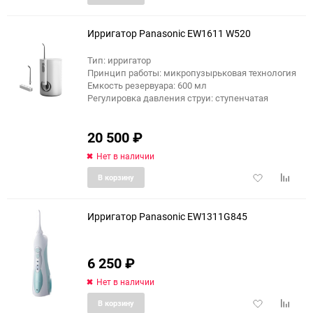
в
к
избранное
сравне
Ирригатор Panasonic EW1611 W520
Тип: ирригатор
Принцип работы: микропузырьковая технология
Емкость резервуара: 600 мл
Регулировка давления струи: ступенчатая
20 500
₽
Нет в наличии
Добавить
Добави
В корзину
в
к
избранное
сравне
Ирригатор Panasonic EW1311G845
6 250
₽
еще 2 фото
Нет в наличии
Добавить
Добави
В корзину