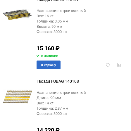
30
Назначение: строительный
60
Вес: 16 кг
Толщина: 3.05 мм
90
Высота: 90 мм
Фасовка: 3000 шт
150
15 160
₽
В наличии
Добавить
Добави
В корзину
в
к
избранное
сравне
Гвозди FUBAG 140108
Назначение: строительный
Длина: 90 мм
Вес: 14 кг
Толщина: 2.87 мм
Фасовка: 3000 шт
14 220
₽