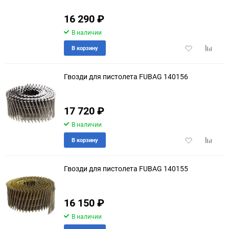
16 290
₽
В наличии
Добавить
Добави
В корзину
в
к
избранное
сравне
Гвозди для пистолета FUBAG 140156
17 720
₽
В наличии
Добавить
Добави
В корзину
в
к
избранное
сравне
Гвозди для пистолета FUBAG 140155
16 150
₽
В наличии