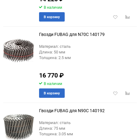
В наличии
Добавить
Добави
В корзину
в
к
избранное
сравне
Гвозди FUBAG для N70C 140179
Материал: сталь
Длина: 50 мм
Толщина: 2.5 мм
16 770
₽
В наличии
Добавить
Добави
В корзину
в
к
избранное
сравне
Гвозди FUBAG для N90C 140192
Материал: сталь
Длина: 75 мм
Толщина: 3.05 мм