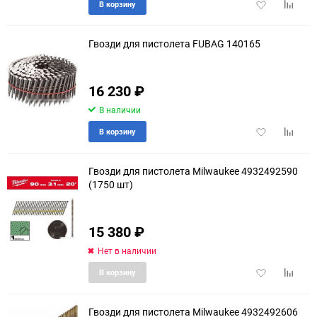
Добавить
Добави
В корзину
в
к
избранное
сравне
Гвозди для пистолета FUBAG 140165
16 230
₽
В наличии
Добавить
Добави
В корзину
в
к
избранное
сравне
Гвозди для пистолета Milwaukee 4932492590
(1750 шт)
15 380
₽
Нет в наличии
Добавить
Добави
В корзину
в
к
избранное
сравне
Гвозди для пистолета Milwaukee 4932492606