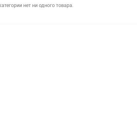
категории нет ни одного товара.
Выберите категори
Выберите категори
Выберите категори