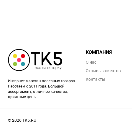
Заточные станки (точила)
Дровоколы
Грузоподъемное
оборудование
КОМПАНИЯ
Гидроаккумуляторы и
О нас
расширительные баки
Отзывы клиентов
Контакты
Вытяжная вентиляция
Интернет магазин полезных товаров.
Работаем с 2011 года. Большой
ассортимент, отличное качество,
Вибротехника
приятные цены.
Бетономешалки
© 2026 TK5.RU
Бензоинструмент