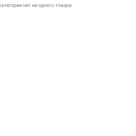
категории нет ни одного товара.
Выберите категори
Выберите категори
Выберите категори