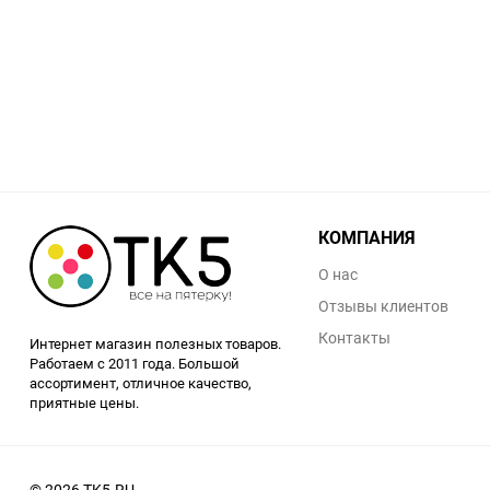
Заточные станки (точила)
Дровоколы
Грузоподъемное
оборудование
Гидроаккумуляторы и
КОМПАНИЯ
расширительные баки
О нас
Вытяжная вентиляция
Отзывы клиентов
Контакты
Интернет магазин полезных товаров.
Вибротехника
Работаем с 2011 года. Большой
ассортимент, отличное качество,
приятные цены.
Бетономешалки
Бензоинструмент
© 2026 TK5.RU