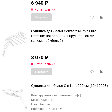
6 940
₽
Нет в наличии
Добавить
Добави
В корзину
в
к
избранное
сравне
Сушилка для белья Comfort Alumin Euro
Premium потолочная 7 прутьев 180 см
(алюминий/белый)
еще 7 фото
8 070
₽
Нет в наличии
Добавить
Добави
В корзину
в
к
избранное
сравне
Сушилка для белья Gimi Lift 200 см (10460203)
Конструкция: опускаемая (лифт)
Материал: сталь
Цвет: белый
Рабочая длина: 12 м