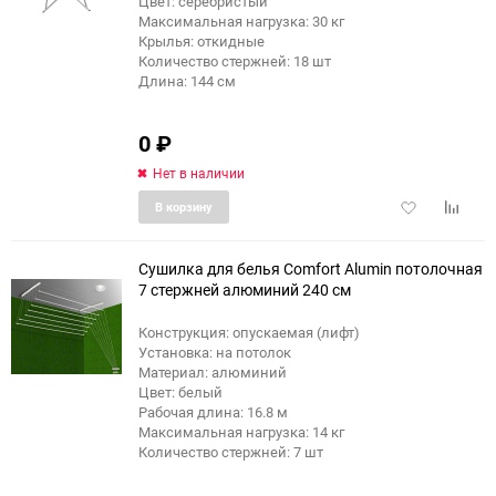
Цвет: серебристый
Максимальная нагрузка: 30 кг
Крылья: откидные
Количество стержней: 18 шт
Длина: 144 см
0
₽
Нет в наличии
Добавить
Добави
В корзину
в
к
избранное
сравне
Сушилка для белья Comfort Alumin потолочная
7 стержней алюминий 240 см
Конструкция: опускаемая (лифт)
Установка: на потолок
Материал: алюминий
Цвет: белый
Рабочая длина: 16.8 м
Максимальная нагрузка: 14 кг
Количество стержней: 7 шт