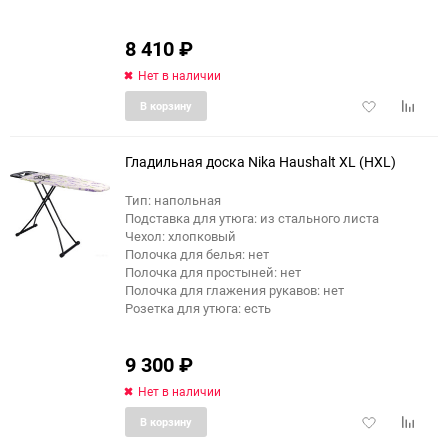
8 410
₽
Нет в наличии
Добавить
Добави
В корзину
в
к
избранное
сравне
Гладильная доска Nika Haushalt XL (HXL)
Тип: напольная
Подставка для утюга: из стального листа
Чехол: хлопковый
Полочка для белья: нет
Полочка для простыней: нет
Полочка для глажения рукавов: нет
Розетка для утюга: есть
9 300
₽
Нет в наличии
Добавить
Добави
В корзину
в
к