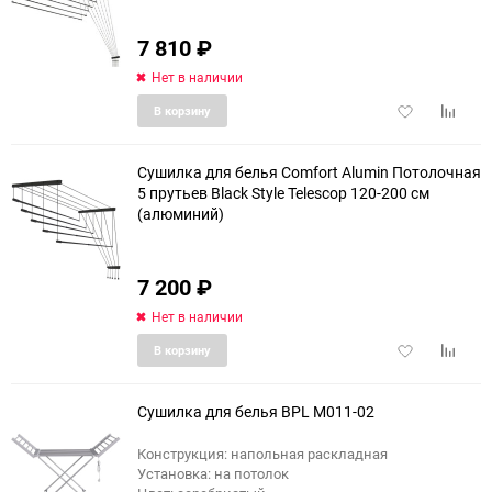
еще 9 фото
7 810
₽
Нет в наличии
Добавить
Добави
В корзину
в
к
избранное
сравне
Сушилка для белья Comfort Alumin Потолочная
5 прутьев Black Style Telescop 120-200 см
(алюминий)
еще 8 фото
7 200
₽
Нет в наличии
Добавить
Добави
В корзину
в
к
избранное
сравне
Сушилка для белья BPL М011-02
Конструкция: напольная раскладная
Установка: на потолок