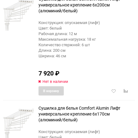
универсальное крепление 6x200см
(алюминий/белый)
Конструкция: опускаемая (лифт)
Цвет: белый
Рабочая длина: 12 м
Максимальная нагрузка: 18 кг
Количество стержней: 6 шт
Длина: 200 см
Ширина: 46 см
7 920
₽
Нет в наличии
Добавить
Добави
В корзину
в
к
избранное
сравне
Сушилка для белья Comfort Alumin Лифт
универсальное крепление 6x170см
(алюминий/белый)
еще 6 фото
Конструкция: опускаемая (лифт)
Цвет: белый