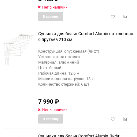
Нет в наличии
Добавить
Добави
В корзину
в
к
избранное
сравне
Сушилка для белья Comfort Alumin потолочная
6 прутьев 210 см
Конструкция: опускаемая (лифт)
Установка: на потолок
Материал: алюминий
Цвет: белый
Рабочая длина: 12.6 м
Максимальная нагрузка: 18 кг
Количество стержней: 6 шт
7 990
₽
Нет в наличии
Добавить
Добави
В корзину
в
к
избранное
сравне
Сушилка для белья Comfort Alumin Лифт