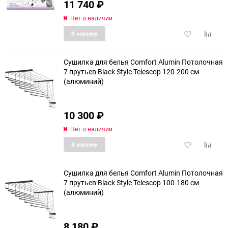
11 740
₽
Нет в наличии
Добавить
Добави
В корзину
в
к
избранное
сравне
Сушилка для белья Comfort Alumin Потолочная
7 прутьев Black Style Telescop 120-200 см
(алюминий)
еще 10 фото
10 300
₽
Нет в наличии
Добавить
Добави
В корзину
в
к
избранное
сравне
Сушилка для белья Comfort Alumin Потолочная
7 прутьев Black Style Telescop 100-180 см
(алюминий)
еще 10 фото
8 180
₽