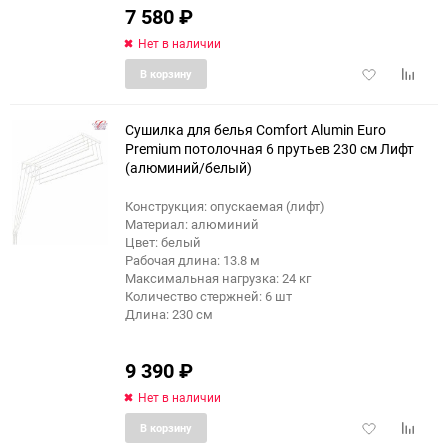
7 580
₽
Нет в наличии
Добавить
Добави
В корзину
в
к
избранное
сравне
Сушилка для белья Comfort Alumin Euro
Premium потолочная 6 прутьев 230 см Лифт
(алюминий/белый)
еще 6 фото
Конструкция: опускаемая (лифт)
Материал: алюминий
Цвет: белый
Рабочая длина: 13.8 м
Максимальная нагрузка: 24 кг
Количество стержней: 6 шт
Длина: 230 см
9 390
₽
Нет в наличии
Добавить
Добави
В корзину
в
к