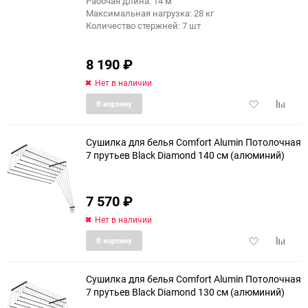
Рабочая длина: 14 м
Максимальная нагрузка: 28 кг
Количество стержней: 7 шт
8 190
₽
Нет в наличии
Добавить
Добави
В корзину
в
к
избранное
сравне
Сушилка для белья Comfort Alumin Потолочная
7 прутьев Black Diamond 140 см (алюминий)
еще 9 фото
7 570
₽
Нет в наличии
Добавить
Добави
В корзину
в
к
избранное
сравне
Сушилка для белья Comfort Alumin Потолочная
7 прутьев Black Diamond 130 см (алюминий)