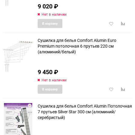
9 020
₽
Нет в наличии
Добавить
Добави
В корзину
в
к
избранное
сравне
Сушилка для белья Comfort Alumin Euro
Premium потолочная 6 прутьев 220 см
(алюминий/белый)
еще 6 фото
9 450
₽
Нет в наличии
Добавить
Добави
В корзину
в
к
избранное
сравне
Сушилка для белья Comfort Alumin Потолочная
7 прутьев Silver Star 300 см (алюминий/
серебристый)