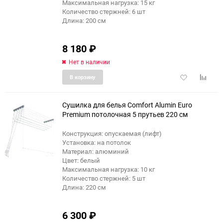
Максимальная нагрузка: 15 кг
Количество стержней: 6 шт
Длина: 200 см
8 180
₽
Нет в наличии
Добавить
Добави
В корзину
в
к
избранное
сравне
Сушилка для белья Comfort Alumin Euro
Premium потолочная 5 прутьев 220 см
Конструкция: опускаемая (лифт)
Установка: на потолок
Материал: алюминий
Цвет: белый
Максимальная нагрузка: 10 кг
Количество стержней: 5 шт
Длина: 220 см
6 300
₽