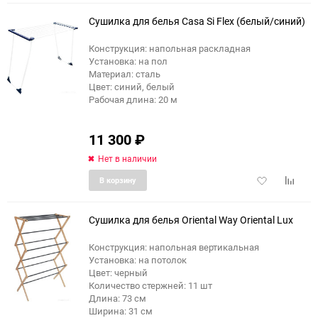
избранное
сравне
Сушилка для белья Casa Si Flex (белый/синий)
Конструкция: напольная раскладная
Установка: на пол
Материал: сталь
Цвет: синий, белый
Рабочая длина: 20 м
11 300
₽
Нет в наличии
Добавить
Добави
В корзину
в
к
избранное
сравне
Сушилка для белья Oriental Way Oriental Lux
Конструкция: напольная вертикальная
Установка: на потолок
Цвет: черный
Количество стержней: 11 шт
Длина: 73 см
Ширина: 31 см