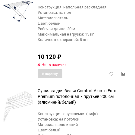
Конструкция: напольная раскладная
Установка: на пол
Материал: сталь
Цвет: белый
Рабочая длина: 20 м
Максимальная нагрузка: 15 кг
Количество стержней: 8 шт
10 120
₽
Нет в наличии
Добавить
Добави
В корзину
в
к
избранное
сравне
Сушилка для белья Comfort Alumin Euro
Premium потолочная 7 прутьев 200 см
(алюминий/белый)
еще 7 фото
Конструкция: опускаемая (лифт)
Установка: на потолок
Материал: алюминий
Цвет: белый