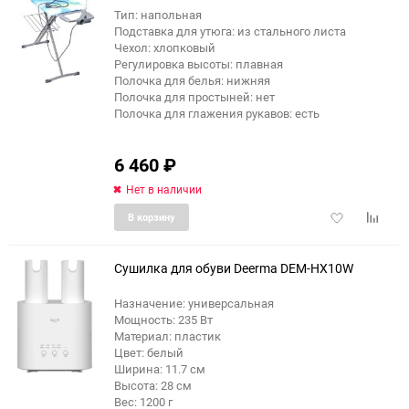
Тип: напольная
Подставка для утюга: из стального листа
Чехол: хлопковый
Регулировка высоты: плавная
Полочка для белья: нижняя
Полочка для простыней: нет
Полочка для глажения рукавов: есть
6 460
₽
Нет в наличии
Добавить
Добави
В корзину
в
к
избранное
сравне
Сушилка для обуви Deerma DEM-HX10W
Назначение: универсальная
Мощность: 235 Вт
еще 3 фото
Материал: пластик
Цвет: белый
Ширина: 11.7 см
Высота: 28 см
Вес: 1200 г