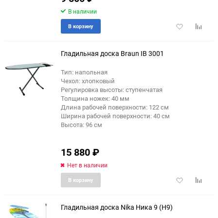
В наличии
Добавить
Добави
В корзину
в
к
избранное
сравне
Гладильная доска Braun IB 3001
Тип: напольная
Чехол: хлопковый
Регулировка высоты: ступенчатая
Толщина ножек: 40 мм
Длина рабочей поверхности: 122 см
Ширина рабочей поверхности: 40 см
Высота: 96 см
15 880
₽
Нет в наличии
Добавить
Добави
В корзину
в
к
избранное
сравне
Гладильная доска Nika Ника 9 (Н9)