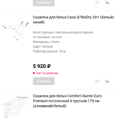
Добавить
Добави
В корзину
в
к
избранное
сравне
Сушилка для белья Casa Si flexDry 3in1 (белый/
синий)
Конструкция: напольная раскладная
Установка: на пол
Материал: сталь
Цвет: белый
Рабочая длина: 18 м
5 920
₽
Нет в наличии
Добавить
Добави
В корзину
в
к
избранное
сравне
Сушилка для белья Comfort Alumin Euro
Premium потолочная 6 прутьев 170 см
(алюминий/белый)
еще 6 фото