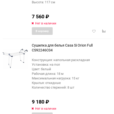
Высота: 117 см
7 560
₽
Нет в наличии
Добавить
Добави
В корзину
в
к
избранное
сравне
Сушилка для белья Casa Si Orion Full
CS92246C04
Конструкция: напольная раскладная
Установка: на пол
Цвет: белый
Рабочая длина: 18 м
Максимальная нагрузка: 15 кг
Крылья: откидные
Количество стержней: 8 шт
9 180
₽
Нет в наличии