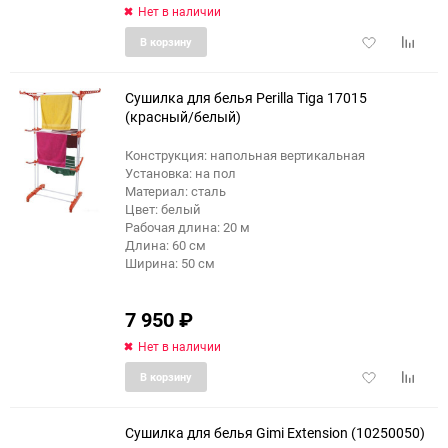
Нет в наличии
Добавить
Добави
В корзину
в
к
избранное
сравне
Сушилка для белья Perilla Tiga 17015
(красный/белый)
Конструкция: напольная вертикальная
Установка: на пол
Материал: сталь
Цвет: белый
Рабочая длина: 20 м
Длина: 60 см
Ширина: 50 см
7 950
₽
Нет в наличии
Добавить
Добави
В корзину
в
к
избранное
сравне
Сушилка для белья Gimi Extension (10250050)