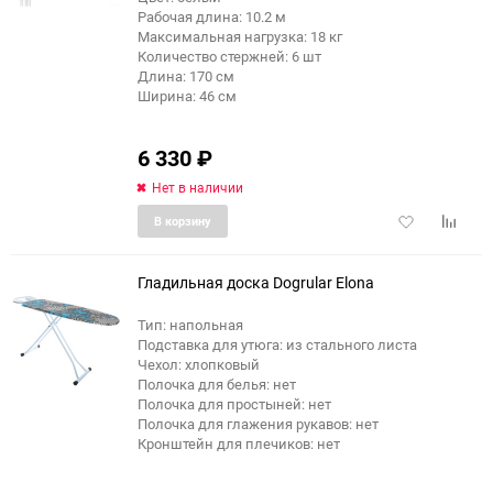
Рабочая длина: 10.2 м
Максимальная нагрузка: 18 кг
Количество стержней: 6 шт
Длина: 170 см
Ширина: 46 см
6 330
₽
Нет в наличии
Добавить
Добави
В корзину
в
к
избранное
сравне
Гладильная доска Dogrular Elona
Тип: напольная
Подставка для утюга: из стального листа
Чехол: хлопковый
Полочка для белья: нет
Полочка для простыней: нет
Полочка для глажения рукавов: нет
Кронштейн для плечиков: нет