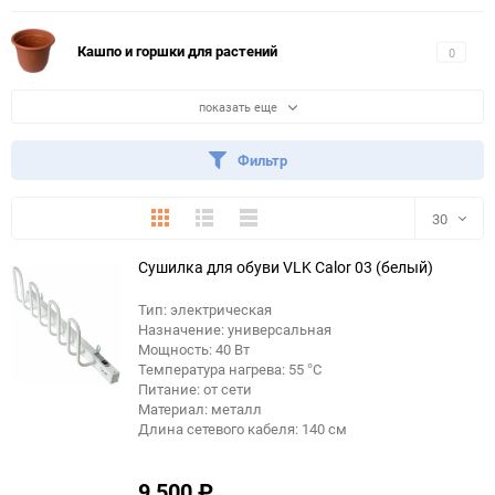
Кашпо и горшки для растений
0
показать еще
Фильтр
Плитка
Подробно
Компактно
30
Сушилка для обуви VLK Calor 03 (белый)
30
Тип: электрическая
60
Назначение: универсальная
Мощность: 40 Вт
90
Температура нагрева: 55 °C
Питание: от сети
Материал: металл
150
Длина сетевого кабеля: 140 см
9 500
₽