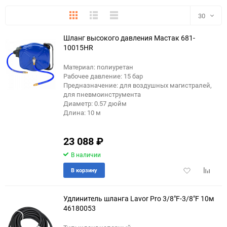
Плитка
Подробно
Компактно
30
Шланг высокого давления Мастак 681-
30
10015HR
60
Материал: полиуретан
Рабочее давление: 15 бар
90
Предназначение: для воздушных магистралей,
для пневмоинструмента
Диаметр: 0.57 дюйм
150
Длина: 10 м
23 088
₽
В наличии
Добавить
Добави
В корзину
в
к
избранное
сравне
Удлинитель шланга Lavor Pro 3/8"F-3/8"F 10м
46180053