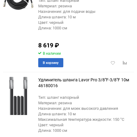
Тип: шланг напорный
Материал: резина
Назначение: для подачи воды
Длина шланга: 10 м
Цвет: черный
Длина: 1000 см
8 619
₽
В наличии
Добавить
Добави
В корзину
в
к
избранное
сравне
Удлинитель шланга Lavor Pro 3/8"F-3/8"F 10м
46180016
Тип: шланг напорный
Материал: резина
Назначение: для моек высокого давления
Длина шланга: 10 м
Максимальная температура жидкости: 150 °C
Цвет: черный
Длина: 1000 см