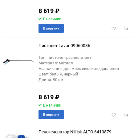
8 619
₽
В наличии
Добавить
Добави
В корзину
в
к
избранное
сравне
Пистолет Lavor 09060036
Тип: пистолет-распылитель
Материал: металл
Назначение: для моек высокого давления
Цвет: белый, черный
Длина: 90 см
8 619
₽
В наличии
Добавить
Добави
В корзину
в
к
избранное
сравне
Пеногенератор Nilfisk-ALTO 6410879