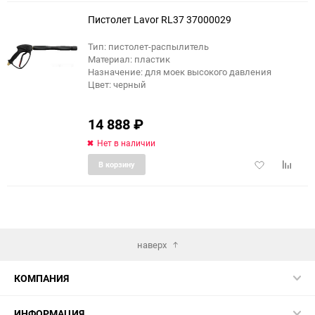
избранное
сравне
Пистолет Lavor RL37 37000029
Тип: пистолет-распылитель
Материал: пластик
Назначение: для моек высокого давления
Цвет: черный
14 888
₽
Нет в наличии
Добавить
Добави
В корзину
в
к
избранное
сравне
наверх
КОМПАНИЯ
ИНФОРМАЦИЯ