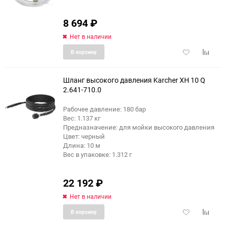
8 694
₽
Нет в наличии
Добавить
Добави
В корзину
в
к
избранное
сравне
Шланг высокого давления Karcher XH 10 Q
2.641-710.0
Рабочее давление: 180 бар
Вес: 1.137 кг
Предназначение: для мойки высокого давления
Цвет: черный
Длина: 10 м
Вес в упаковке: 1.312 г
22 192
₽
Нет в наличии
Добавить
Добави
В корзину
в
к