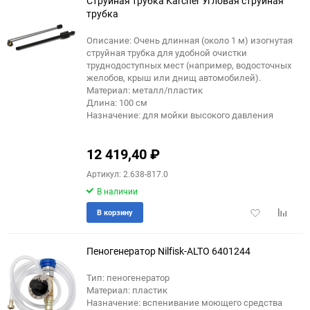
Струйная трубка Karcher Угловая струйная
трубка
Описание: Очень длинная (около 1 м) изогнутая
струйная трубка для удобной очистки
труднодоступных мест (например, водосточных
желобов, крыш или днищ автомобилей).
Материал: металл/пластик
Длина: 100 см
Назначение: для мойки высокого давления
12 419,40
₽
Артикул: 2.638-817.0
В наличии
Добавить
Добави
В корзину
в
к
избранное
сравне
Пеногенератор Nilfisk-ALTO 6401244
Тип: пеногенератор
Материал: пластик
Назначение: вспенивание моющего средства