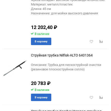
Материал: металл/пластик
Длина: 45 см
Назначение: для мойки высокого давления
12 202,40
₽
В наличии
Добавить
Добави
В корзину
в
к
избранное
сравне
Струйная трубка Nilfisk-ALTO 6401364
Описание: Трубка для пескоструйной очистки
(резиновое плоскоструйное сопло)
20 783
₽
В наличии
Добавить
Добави
В корзину
в
к
избранное
сравне