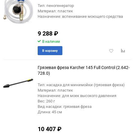
Тип: пеногенератор
Материал: пластик
Назначение: вспенивание моющего средства
9 288
₽
В наличии
Добавить
Добави
В корзину
в
к
избранное
сравне
Грязевая фреза Karcher 145 Full Control (2.642-
728.0)
Тип: насадка для минимойки (грязевая фреза)
Материал: пластик
Назначение: для моек высокого давления
Вес: 260 г
Вид насадки: грязевая фреза
Длина: 45 см
10 407
₽