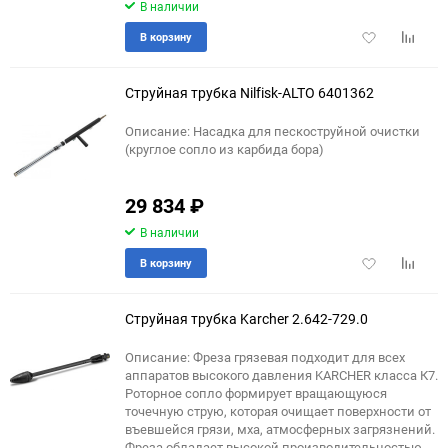
В наличии
Добавить
Добави
В корзину
в
к
избранное
сравне
Струйная трубка Nilfisk-ALTO 6401362
Описание: Насадка для пескоструйной очистки
(круглое сопло из карбида бора)
29 834
₽
В наличии
Добавить
Добави
В корзину
в
к
избранное
сравне
Струйная трубка Karcher 2.642-729.0
Описание: Фреза грязевая подходит для всех
аппаратов высокого давления KARCHER класса К7.
Роторное сопло формирует вращающуюся
точечную струю, которая очищает поверхности от
въевшейся грязи, мха, атмосферных загрязнений.
Фреза обладает высокой производительностью.