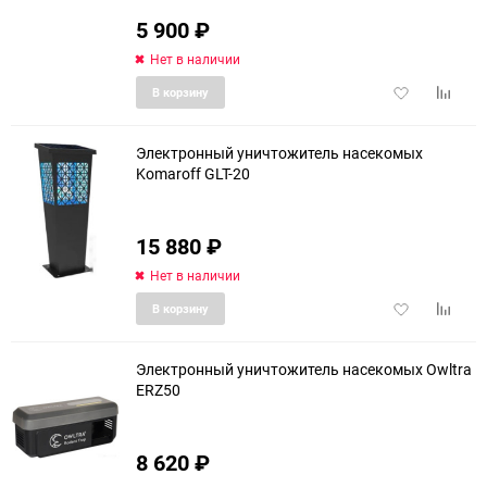
5 900
₽
Нет в наличии
Добавить
Добави
В корзину
в
к
избранное
сравне
Электронный уничтожитель насекомых
Komaroff GLT-20
15 880
₽
Нет в наличии
Добавить
Добави
В корзину
в
к
избранное
сравне
Электронный уничтожитель насекомых Owltra
ERZ50
еще 4 фото
8 620
₽