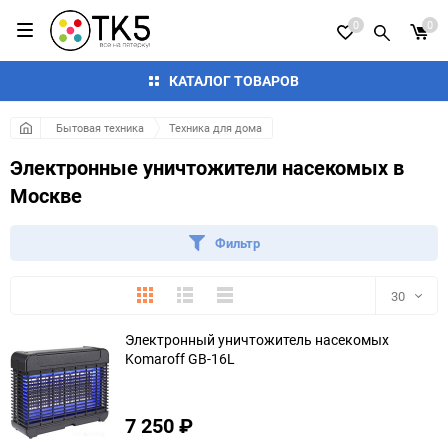
0
0
КАТАЛОГ ТОВАРОВ
Бытовая техника
Техника для дома
Электронные уничтожители насекомых в
Москве
Фильтр
Плитка
Подробно
Компактно
30
Электронный уничтожитель насекомых
30
Komaroff GB-16L
60
7 250
₽
90