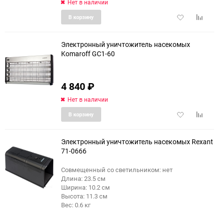
Нет в наличии
150
Добавить
Добави
В корзину
в
к
избранное
сравне
Электронный уничтожитель насекомых
Komaroff GC1-60
4 840
₽
Нет в наличии
Добавить
Добави
В корзину
в
к
избранное
сравне
Электронный уничтожитель насекомых Rexant
71-0666
Совмещенный со светильником: нет
еще 3 фото
Длина: 23.5 см
Ширина: 10.2 см
Высота: 11.3 см
Вес: 0.6 кг