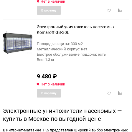
Нет в наличии
Добавить
Добави
В корзину
в
к
избранное
сравне
Электронный уничтожитель насекомых
Komaroff GB-30L
Площадь защиты: 300 м2
Металлический корпус: нет
Быстрое обслуживание поддона: есть
Вес: 1.3 кг
9 480
₽
Нет в наличии
Добавить
Добави
В корзину
в
к
избранное
сравне
Электронные уничтожители насекомых —
купить в Москве по выгодной цене
В интернет-магазине TK5 представлен широкий выбор электронных