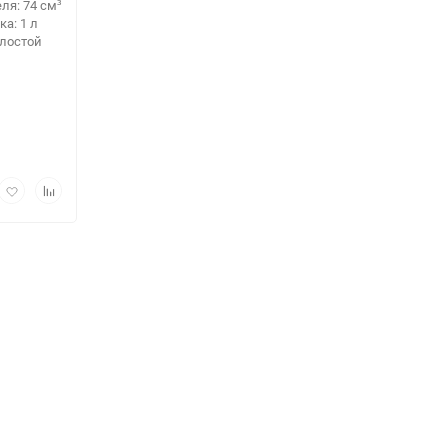
ля: 74 см³
а: 1 л
лостой
рый
Добавить
Добавить
мотр
в
к
избранное
сравнению