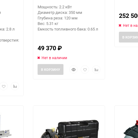
Мощность: 2.2 кВт
м
Диаметр диска: 350 мм
252 5
Глубина реза: 120 мм
Вес: 5.31 кг
Нет в н
а: 2.8 л
Емкость топливного бака: 0.65 л
В КОРЗИ
отверстия:
49 370
₽
Нет в наличии
Быстрый
Добавить
Добавить
В КОРЗИНУ
просмотр
в
к
избранное
сравнению
рый
Добавить
Добавить
мотр
в
к
избранное
сравнению