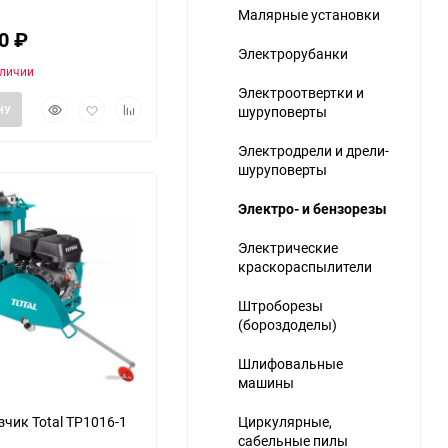
Малярные установки
70
₽
Электрорубанки
аличии
Электроотвертки и
Быстрый
Добавить
Добавить
НУ
шуруповерты
просмотр
в
к
избранное
сравнению
Электродрели и дрели-
ю
шуруповерты
Электро- и бензорезы
Электрические
краскораспылители
Штроборезы
(бороздоделы)
Шлифовальные
машины
чик Total TP1016-1
Циркулярные,
сабельные пилы