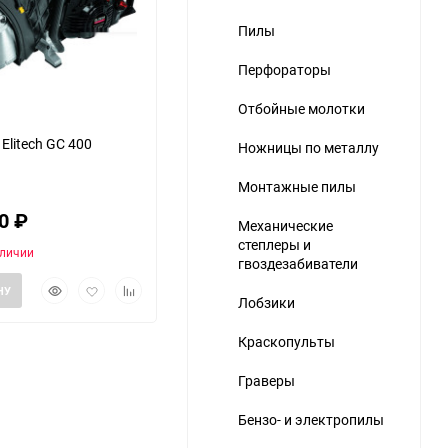
Пилы
Перфораторы
Отбойные молотки
Elitech GC 400
Ножницы по металлу
Монтажные пилы
80
₽
Механические
степлеры и
аличии
гвоздезабиватели
Быстрый
Добавить
Добавить
НУ
Лобзики
просмотр
в
к
избранное
сравнению
Краскопульты
Граверы
Бензо- и электропилы