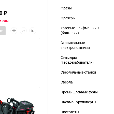
Фрезы
00
₽
Фрезеры
аличии
Угловые шлифмашины
Быстрый
Добавить
Добавить
НУ
(болгарки)
просмотр
в
к
избранное
сравнению
Строительные
электроножницы
Степлеры
(гвоздезабиватели)
Сверлильные станки
Сверла
Промышленные фены
Пневмошуруповерты
Пистолеты