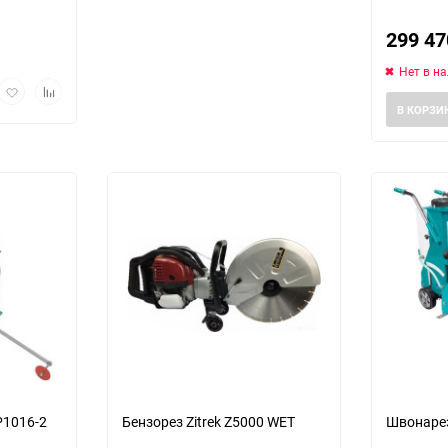
299 4
Нет в н
рый
Добавить
Добавить
мотр
в
к
В КОРЗИ
избранное
сравнению
Выберите категори
P1016-2
Бензорез Zitrek Z5000 WET
Швонарез