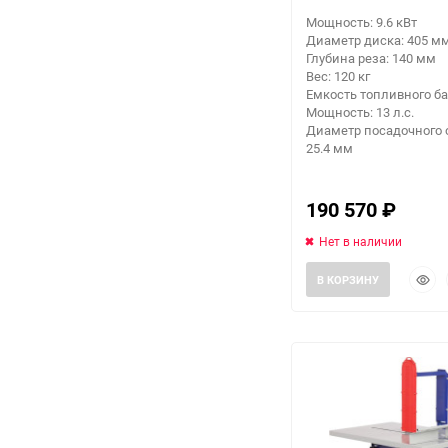
Мощность: 9.6 кВт
Заточные станки (точила)
Диаметр диска: 405 м
Глубина реза: 140 мм
Вес: 120 кг
Дровоколы
Емкость топливного бак
Мощность: 13 л.с.
Диаметр посадочного 
Грузоподъемное
25.4 мм
оборудование
Гидроаккумуляторы и
190 570
₽
расширительные баки
Нет в наличии
Вытяжная вентиляция
Быст
В КОРЗИНУ
прос
Вибротехника
Бетономешалки
Бензоинструмент