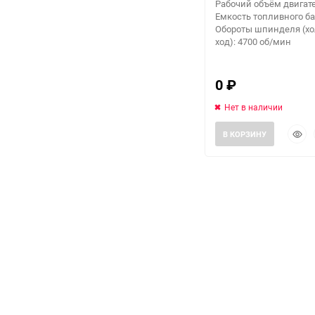
Рабочий объём двигате
Емкость топливного бак
Обороты шпинделя (хо
ход): 4700 об/мин
0
₽
Нет в наличии
Быст
В КОРЗИНУ
прос