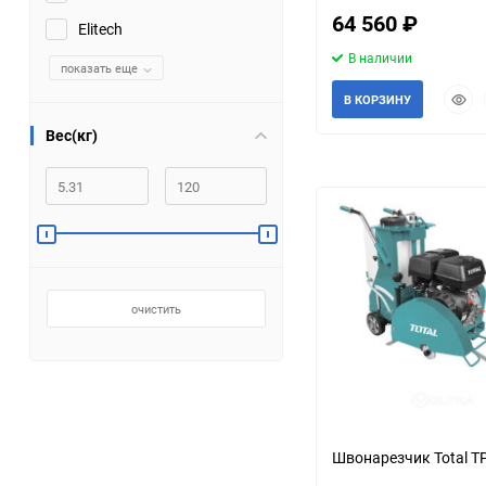
64 560
₽
Elitech
Помпы
В наличии
показать еще
Пневматический
Быст
В КОРЗИНУ
инструмент
прос
Вес(кг)
Плитка
Насосы бытовые
Компрессоры
очистить
Климатическая техника
Измерительный
инструмент
Измерительное
Швонарезчик Total T
оборудование