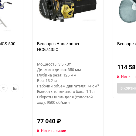
еще 14 фото
MCS-500
Бензорез Hanskonner
Бензорез 
HCG7435C
Мощность: 3.5 кВт
114 5
Диаметр диска: 350 мм
Глубина реза: 125 мм
Нет в н
Вес: 13.2 кг
Рабочий объём двигателя: 74 см³
рый
Добавить
Добавить
В КОРЗИ
Емкость топливного бака: 1.1 л
мотр
в
к
Обороты шпинделя (холостой
избранное
сравнению
ход): 9500 об/мин
77 040
₽
Нет в наличии