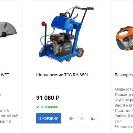
30
Выберите категори
Выберите категори
60
Выберите категори
90
еще 1 фото
150
0 WET
Швонарезчик ТСС RH-350L
Бензорез 
Мощность:
м
Диаметр 
91 080
₽
Глубина р
Вес: 9.6 кг
В наличии
ктный
Двигатель
ля: 55 см³
Рабочий о
Быстрый
Добавить
Добавить
В КОРЗИНУ
а: 1 л
см³
просмотр
в
к
Емкость т
избранное
сравнению