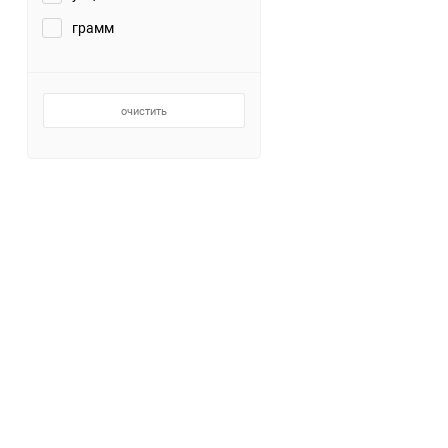
грамм
Заточные станки (точила)
Дровоколы
очистить
Грузоподъемное
оборудование
Гидроаккумуляторы и
расширительные баки
Вытяжная вентиляция
Вибротехника
Бетономешалки
Бензоинструмент