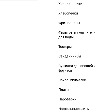
избранное
сравнению
Холодильники
Хлебопечки
Фритюрницы
Фильтры и умягчители
для воды
ю
Тостеры
Сэндвичницы
Сушилки для овощей и
фруктов
Соковыжималки
Плиты
Пароварки
Настольные плиты