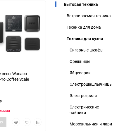
Бытовая техника
ю
Встраиваемая техника
ю
ю
Техника для дома
Техника для кухни
Сигарные шкафы
Орешницы
Яйцеварки
 весы Wacaco
ro Coffee Scale
Электрошашлычницы
Электрогрили
₽
Электрические
аличии
чайники
Быстрый
Добавить
Добавить
НУ
Морозильники и лари
просмотр
в
к