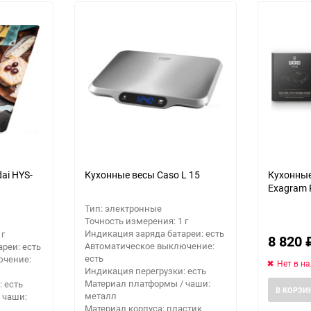
30
Выберите категори
Выберите категори
60
Выберите категори
90
150
ai HYS-
Кухонные весы Caso L 15
Кухонные
Exagram P
Тип: электронные
Точность измерения: 1 г
Индикация заряда батареи: есть
 г
8 820
Автоматическое выключение:
реи: есть
есть
ючение:
Нет в н
Индикация перегрузки: есть
Материал платформы / чаши:
 есть
В КОРЗИ
металл
 чаши:
Материал корпуса: пластик