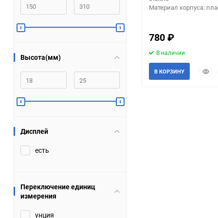
Материал корпуса: пла
Помпы
780
₽
Пневматический
инструмент
В наличии
Высота(мм)
Быст
В КОРЗИНУ
Плитка
прос
Насосы бытовые
Компрессоры
Дисплей
Климатическая техника
есть
Измерительный
инструмент
Переключение единиц
измерения
Измерительное
оборудование
унция