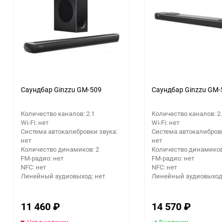
Аккумуляторный
инструмент
еще 4 фото
еще 4 фото
Саундбар Ginzzu GM-509
Саундбар Ginzzu GM-
Количество каналов: 2.1
Количество каналов: 2
Wi-Fi: нет
Wi-Fi: нет
Система автокалибровки звука:
Система автокалибровк
нет
нет
Количество динамиков: 2
Количество динамиков
FM-радио: нет
FM-радио: нет
NFC: нет
NFC: нет
Линейный аудиовыход: нет
Линейный аудиовыход:
11 460
₽
14 570
₽