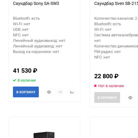
Саундбар Sony SA-SW3
Саундбар Sven SB-21
Заточные станки (точила)
Bluetooth: есть
Количество каналов: 2
Wi-Fi: нет
Bluetooth: есть
Дровоколы
USB: нет
Wi-Fi: нет
NFC: нет
Система автокалибровк
Линейный аудиовыход: нет
нет
Грузоподъемное
Линейный аудиовход: нет
Количество динамиков
оборудование
Выход на наушники: нет
FM-радио: нет
NFC: нет
Гидроаккумуляторы и
41 530
расширительные баки
₽
22 800
₽
В наличии
Вытяжная вентиляция
Нет в наличии
Быстрый
Добавить
Добавить
В КОРЗИНУ
Быст
просмотр
в
к
В КОРЗИНУ
Вибротехника
прос
избранное
сравнению
Бетономешалки
Бензоинструмент