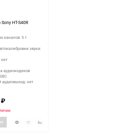
 Sony HT-S40R
о каналов: 5.1
втокалибровки звука:
 нет
а аудиокодеков
 SBC
 аудиовыход: нет
0
₽
аличии
Быстрый
Добавить
Добавить
НУ
просмотр
в
к
избранное
сравнению