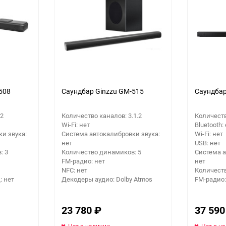
еще 4 фото
508
Саундбар Ginzzu GM-515
Саундба
.2
Количество каналов: 3.1.2
Количеств
Wi-Fi: нет
Bluetooth:
и звука:
Система автокалибровки звука:
Wi-Fi: нет
нет
USB: нет
: 3
Количество динамиков: 5
Система а
FM-радио: нет
нет
NFC: нет
Количеств
 нет
Декодеры аудио: Dolby Atmos
FM-радио:
23 780
₽
37 59