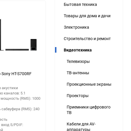
Бытовая техника
ю
Товары для дома и дачи
ю
ю
Электроника
Строительство и ремонт
Видеотехника
Телевизоры
ТВ-антенны
 Sony HT-S700RF
Проекционные экраны
р акустики
о каналов: 5.1
Проекторы
 мощность (RMS): 1000
Приемники цифрового
сабвуфера (RMS): 240
ТВ
 есть
Кабели для AV-
вход S/PDIF:
аппаратуры
ий