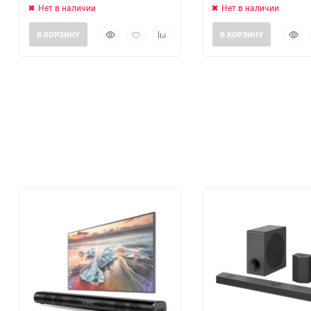
Нет в наличии
Нет в наличии
Быстрый
Добавить
Добавить
Быст
В КОРЗИНУ
В КОРЗИНУ
просмотр
в
к
прос
избранное
сравнению
еще 3 фото