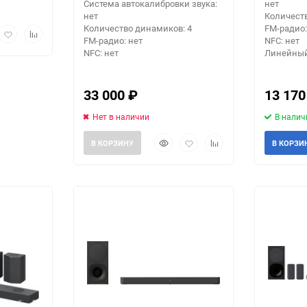
Система автокалибровки звука:
нет
нет
Количеств
Количество динамиков: 4
FM-радио:
рый
Добавить
Добавить
FM-радио: нет
NFC: нет
мотр
в
к
NFC: нет
Линейный
избранное
сравнению
33 000
₽
13 17
Нет в наличии
В налич
Быстрый
Добавить
Добавить
В КОРЗИНУ
В КОРЗИ
просмотр
в
к
избранное
сравнению