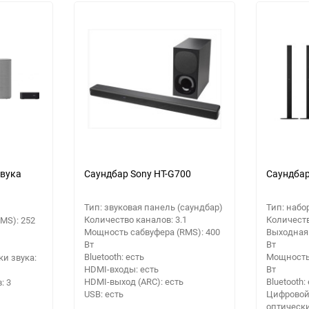
Выберите категори
Выберите категори
Выберите категори
о
еще 2 фото
звука
Саундбар Sony HT-G700
Саундбар
Тип: звуковая панель (саундбар)
Тип: набо
Количество каналов: 3.1
Количеств
MS): 252
Мощность сабвуфера (RMS): 400
Выходная
Вт
Вт
Bluetooth: есть
Мощность 
и звука:
HDMI-входы: есть
Вт
HDMI-выход (ARC): есть
Bluetooth:
: 3
USB: есть
Цифровой 
оптическ