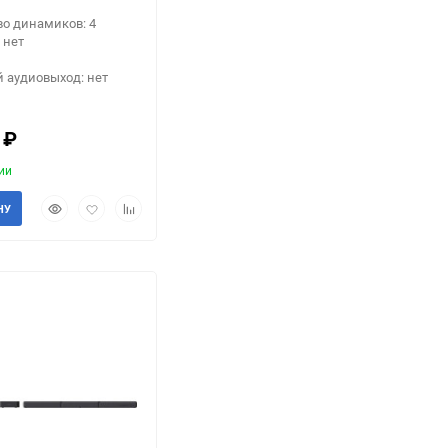
о динамиков: 4
 нет
 аудиовыход: нет
0
₽
ии
Быстрый
Добавить
Добавить
НУ
просмотр
в
к
избранное
сравнению
еще 7 фото