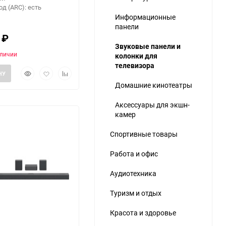
д (ARC): есть
Информационные
панели
0
₽
Звуковые панели и
аличии
колонки для
телевизора
Быстрый
Добавить
Добавить
НУ
ю
просмотр
в
к
Домашние кинотеатры
избранное
сравнению
Аксессуары для экшн-
камер
Спортивные товары
Работа и офис
еще 4 фото
Аудиотехника
Туризм и отдых
Красота и здоровье