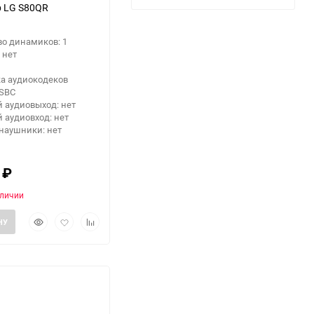
 LG S80QR
о динамиков: 1
 нет
а аудиокодеков
 SBC
 аудиовыход: нет
 аудиовход: нет
наушники: нет
0
₽
аличии
Быстрый
Добавить
Добавить
НУ
просмотр
в
к
избранное
сравнению