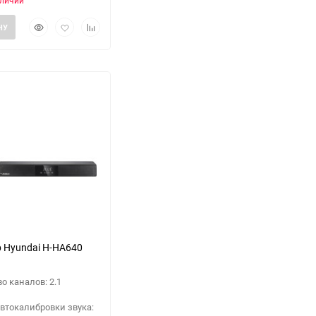
аличии
Быстрый
Добавить
Добавить
НУ
просмотр
в
к
избранное
сравнению
 Hyundai H-HA640
о каналов: 2.1
втокалибровки звука: