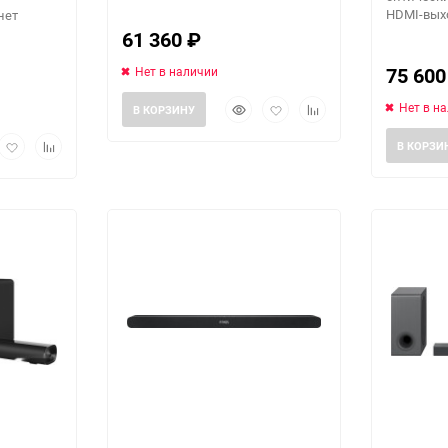
HDMI-выхо
нет
61 360
₽
75 60
Нет в наличии
Быстрый
Добавить
Добавить
Нет в н
В КОРЗИНУ
просмотр
в
к
рый
Добавить
Добавить
избранное
сравнению
В КОРЗИ
Выберите категори
мотр
в
к
избранное
сравнению
еще 1 фото