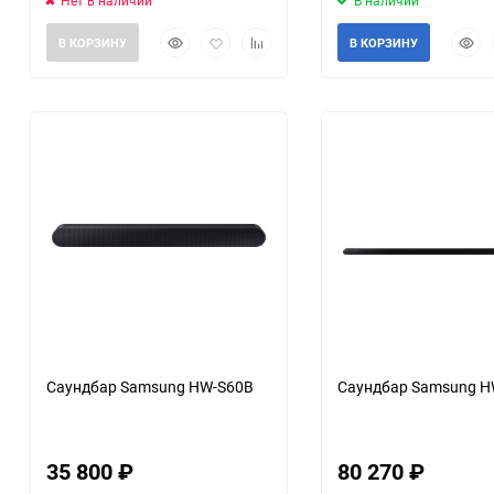
Нет в наличии
В наличии
Быстрый
Добавить
Добавить
Быст
В КОРЗИНУ
В КОРЗИНУ
просмотр
в
к
прос
избранное
сравнению
еще 3 фото
еще 12 фот
Саундбар Samsung HW-S60B
Саундбар Samsung H
35 800
₽
80 270
₽