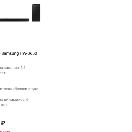
еще 11 фото
р Samsung HW-B650
о каналов: 3.1
 есть
втокалибровки звука:
о динамиков: 6
 нет
0
₽