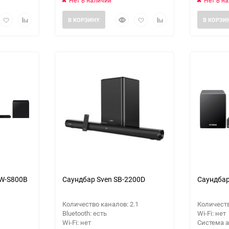
Нет в наличии
Нет в н
рый
Добавить
Добавить
Быстрый
Добавить
Добавить
В КОРЗИНУ
В КОРЗИ
мотр
в
к
просмотр
в
к
избранное
сравнению
избранное
сравнению
о
еще 10 фото
W-S800B
Саундбар Sven SB-2200D
Саундбар
Количество каналов: 2.1
Количеств
Bluetooth: есть
Wi-Fi: нет
Wi-Fi: нет
Система а