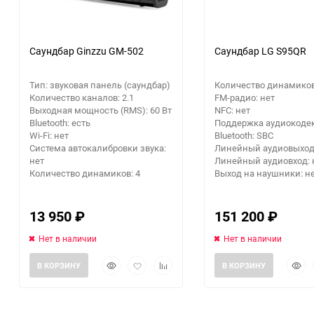
Саундбар Ginzzu GM-502
Саундбар LG S95QR
Тип: звуковая панель (саундбар)
Количество динамиков
Количество каналов: 2.1
FM-радио: нет
Выходная мощность (RMS): 60 Вт
NFC: нет
Bluetooth: есть
Поддержка аудиокоде
Wi-Fi: нет
Bluetooth: SBC
Система автокалибровки звука:
Линейный аудиовыход:
нет
Линейный аудиовход: 
Количество динамиков: 4
Выход на наушники: н
13 950
₽
151 200
₽
Нет в наличии
Нет в наличии
Быстрый
Добавить
Добавить
Быст
В КОРЗИНУ
В КОРЗИНУ
просмотр
в
к
прос
избранное
сравнению