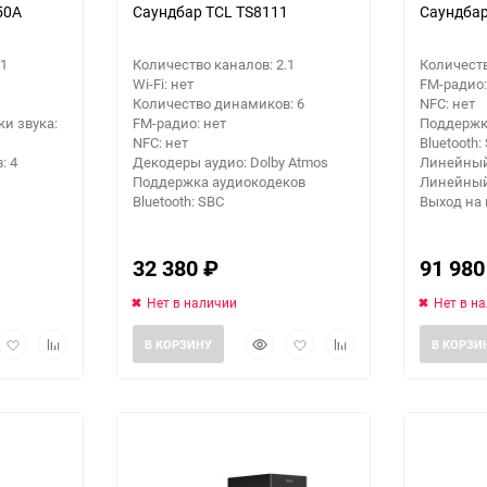
50A
Саундбар TCL TS8111
Саундбар
.1
Количество каналов: 2.1
Количеств
Wi-Fi: нет
FM-радио:
Количество динамиков: 6
NFC: нет
и звука:
FM-радио: нет
Поддержк
NFC: нет
Bluetooth:
: 4
Декодеры аудио: Dolby Atmos
Линейный
Поддержка аудиокодеков
Линейный
Bluetooth: SBC
Выход на 
32 380
₽
91 98
Нет в наличии
Нет в н
рый
Добавить
Добавить
Быстрый
Добавить
Добавить
В КОРЗИНУ
В КОРЗИ
мотр
в
к
просмотр
в
к
избранное
сравнению
избранное
сравнению