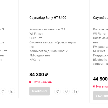
Саундбар Sony HT-S400
Саундбар
: 3
Количество каналов: 2.1
Количеств
Wi-Fi: нет
Wi-Fi: нет
USB: нет
Система а
ков
Система автокалибровки звука:
нет
нет
FM-радио:
 нет
Количество динамиков: 2
NFC: нет
нет
FM-радио: нет
Поддержк
ет
NFC: нет
Bluetooth:
Линейный
34 300
₽
44 50
Нет в наличии
Нет в н
рый
Добавить
Добавить
Быстрый
Добавить
Добавить
В КОРЗИНУ
мотр
в
к
просмотр
в
к
В КОРЗИ
избранное
сравнению
избранное
сравнению